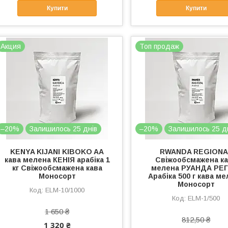
Купити
Купити
Акция
Топ продаж
–20%
Залишилось 25 днів
–20%
Залишилось 25 д
KENYA KIJANI KIBOKO AA
RWANDA REGIONA
кава мелена КЕНІЯ арабіка 1
Свіжообсмажена к
кг Свіжообсмажена кава
мелена РУАНДА РЕГ
Моносорт
Арабіка 500 г кава м
Моносорт
ELМ-10/1000
ELМ-1/500
1 650 ₴
812,50 ₴
1 320 ₴