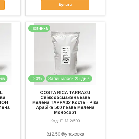
Купити
Новинка
нів
–20%
Залишилось 25 днів
L
COSTA RICA TARRAZU
ава
Свіжообсмажена кава
ІОН
мелена ТАРРАЗУ Коста - Ріка
елена
Арабіка 500 г кава мелена
Моносорт
ELМ-2/500
812,50 ₴/упаковка