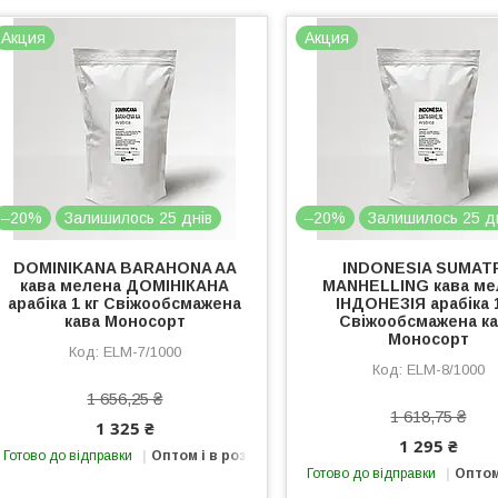
Акция
Акция
–20%
Залишилось 25 днів
–20%
Залишилось 25 д
DOMINIKANA BARAHONA AA
INDONESIA SUMAT
кава мелена ДОМІНІКАНА
MANHELLING кава ме
арабіка 1 кг Свіжообсмажена
ІНДОНЕЗІЯ арабіка 1
кава Моносорт
Свіжообсмажена к
Моносорт
ELМ-7/1000
ELМ-8/1000
1 656,25 ₴
1 618,75 ₴
1 325 ₴
1 295 ₴
Готово до відправки
Оптом і в роздріб
Готово до відправки
Оптом