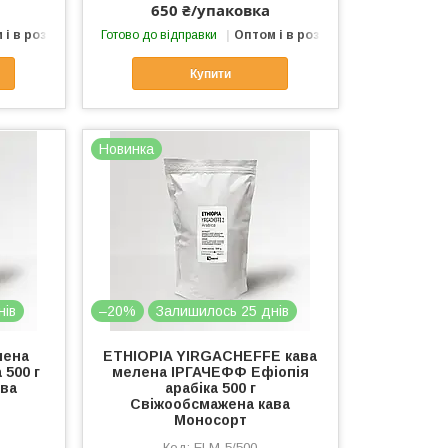
650 ₴/упаковка
 і в роздріб
Готово до відправки
Оптом і в роздріб
Купити
Новинка
нів
–20%
Залишилось 25 днів
лена
ETHIOPIA YIRGACHEFFE кава
 500 г
мелена ІРГАЧЕФФ Ефіопія
ава
арабіка 500 г
Свіжообсмажена кава
Моносорт
ELМ-5/500