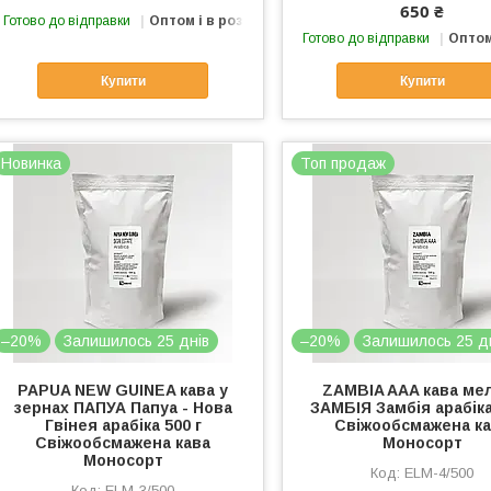
650 ₴
Готово до відправки
Оптом і в роздріб
Готово до відправки
Оптом
Купити
Купити
Новинка
Топ продаж
–20%
Залишилось 25 днів
–20%
Залишилось 25 д
PAPUA NEW GUINEA кава у
ZAMBIA AAA кава ме
зернах ПАПУА Папуа - Нова
ЗАМБІЯ Замбія арабіка
Гвінея арабіка 500 г
Свіжообсмажена к
Свіжообсмажена кава
Моносорт
Моносорт
ELМ-4/500
ELМ-3/500