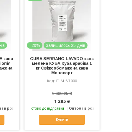
нів
–20%
Залишилось 25 днів
E кава
CUBA SERRANO LAVADO кава
іопія
мелена КУБА Куба арабіка 1
мажена
кг Свіжообсмажена кава
Моносорт
ELМ-6/1000
1 606,25 ₴
1 285 ₴
 і в роздріб
Готово до відправки
Оптом і в роздріб
Купити