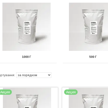
1000 Г
500 Г
Акция
Акция