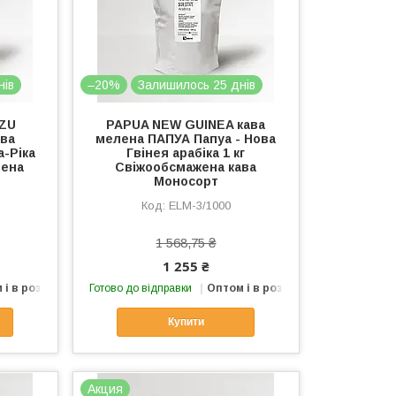
нів
–20%
Залишилось 25 днів
AZU
PAPUA NEW GUINEA кава
ава
мелена ПАПУА Папуа - Нова
-Ріка
Гвінея арабіка 1 кг
лена
Свіжообсмажена кава
Моносорт
ELМ-3/1000
1 568,75 ₴
1 255 ₴
 і в роздріб
Готово до відправки
Оптом і в роздріб
Купити
Акция