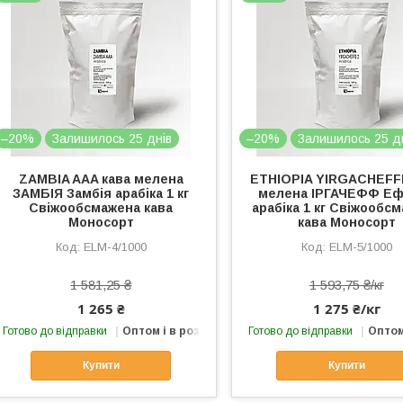
–20%
Залишилось 25 днів
–20%
Залишилось 25 д
ZAMBIA AAA кава мелена
ETHIOPIA YIRGACHEFF
ЗАМБІЯ Замбія арабіка 1 кг
мелена ІРГАЧЕФФ Еф
Свіжообсмажена кава
арабіка 1 кг Свіжообс
Моносорт
кава Моносорт
ELМ-4/1000
ELМ-5/1000
1 581,25 ₴
1 593,75 ₴/кг
1 265 ₴
1 275 ₴/кг
Готово до відправки
Оптом і в роздріб
Готово до відправки
Оптом
Купити
Купити