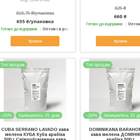
825 ₴
818,75 ₴/упаковка
660 ₴
655 ₴/упаковка
Готово до відправки
Оптом
Готово до відправки
Оптом і в роздріб
Купити
Купити
Топ продаж
Топ продаж
–20%
Залишилось 25 днів
–20%
Залишилось 25 д
CUBA SERRANO LAVADO кава
DOMINIKANA BARAHO
мелена КУБА Куба арабіка
кава мелена ДОМІНІ
500 г Свіжообсмажена кава
арабіка 500 г