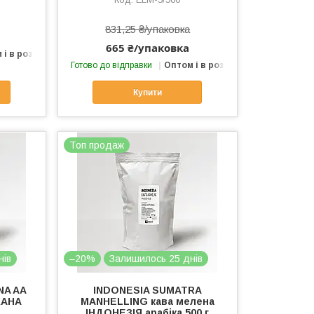
831,25 ₴/упаковка
665 ₴/упаковка
 і в роздріб
Готово до відправки
Оптом і в роздріб
Купити
Топ продаж
нів
–20%
Залишилось 25 днів
NA AA
INDONESIA SUMATRA
КАНА
MANHELLING кава мелена
ІНДОНЕЗІЯ арабіка 500 г