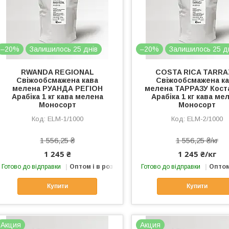
–20%
Залишилось 25 днів
–20%
Залишилось 25 д
RWANDA REGIONAL
COSTA RICA TARR
Свіжообсмажена кава
Свіжообсмажена к
мелена РУАНДА РЕГІОН
мелена ТАРРАЗУ Коста
Арабіка 1 кг кава мелена
Арабіка 1 кг кава ме
Моносорт
Моносорт
ELМ-1/1000
ЕLМ-2/1000
1 556,25 ₴
1 556,25 ₴/кг
1 245 ₴
1 245 ₴/кг
Готово до відправки
Оптом і в роздріб
Готово до відправки
Оптом
Купити
Купити
Акция
Акция