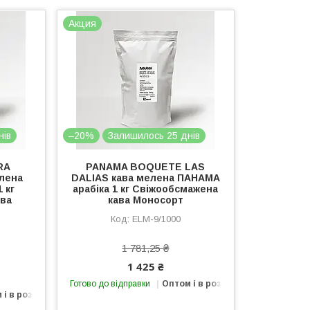
Акция
нів
–20%
Залишилось 25 днів
RA
PANAMA BOQUETE LAS
лена
DALIAS кава мелена ПАНАМА
 кг
арабіка 1 кг Свіжообсмажена
ава
кава Моносорт
ELМ-9/1000
1 781,25 ₴
1 425 ₴
Готово до відправки
Оптом і в роздріб
 і в роздріб