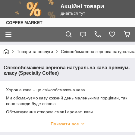
COFFEE MARKET
Товари та послуги
Свіжообсмажена зернова натуральна к
Свіжообсмажена зернова натуральна кава преміум-
класу (Specialty Coffee)
Хороша кава – це свіжообсмажена кава....
Ми обсмажуємо каву кожний день маленькими порціями, так
вона завжди буде свіжою....
Обсмажування створює смак і аромат кави...
Але тільки в обсмаженому зерні з’являються смакові відтінки,
Показати все
їх у каві 1200. У цьому сенсі кава випереджає вино, в якому
всього 600 смакових відтінків....