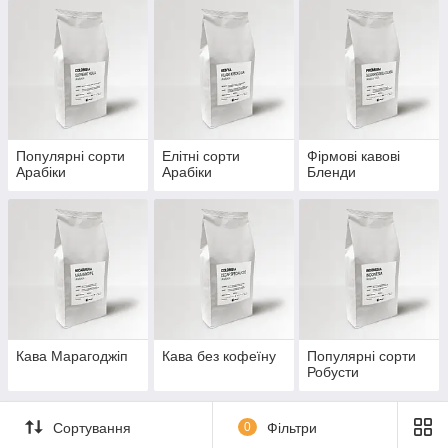
Знайди каву - знайди себе.....
Популярні сорти
Елітні сорти
Фірмові кавові
Арабіки
Арабіки
Бленди
Кава Марагоджіп
Кава без кофеїну
Популярні сорти
Робусти
Сортування
0
Фільтри