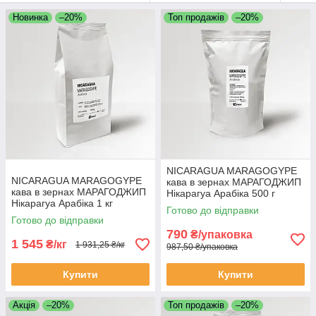
Новинка
–20%
Топ продажів
–20%
NICARAGUA MARAGOGYPE
NICARAGUA MARAGOGYPE
кава в зернах МАРАГОДЖИП
кава в зернах МАРАГОДЖИП
Нікарагуа Арабіка 500 г
Нікарагуа Арабіка 1 кг
Свіжообсмажена кава
Готово до відправки
Свіжообсмажена кава
зернова Моносорт
Готово до відправки
зернова Моносорт
790
₴/упаковка
1 545
₴/кг
1 931,25 ₴/кг
987,50 ₴/упаковка
Купити
Купити
Акція
–20%
Топ продажів
–20%