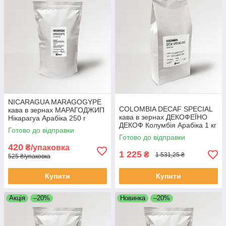
NICARAGUA MARAGOGYPE
COLOMBIA DECAF SPECIAL
кава в зернах МАРАГОДЖИП
кава в зернах ДЕКОФЕЇНО
Нікарагуа Арабіка 250 г
ДЕКОФ Колумбія Арабіка 1 кг
Свіжообсмажена кава
Готово до відправки
Свіжообсмажена кава
зернова Моносорт
Готово до відправки
зернова
420
₴/упаковка
1 225
₴
1 531,25 ₴
525 ₴/упаковка
Купити
Купити
Акція
–20%
Новинка
–20%