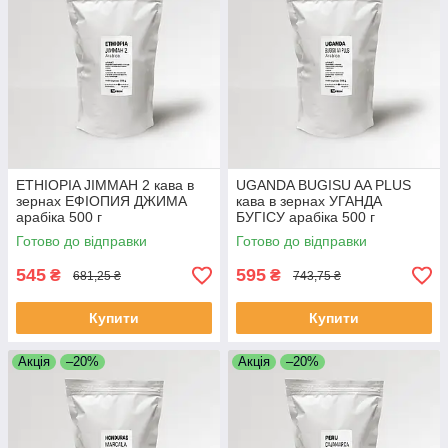
ETHIOPIA JIMMAH 2 кава в
UGANDA BUGISU AA PLUS
зернах ЕФІОПИЯ ДЖИМА
кава в зернах УГАНДА
арабіка 500 г
БУГІСУ арабіка 500 г
Свіжообсмажена кава
Свіжообсмажена кава
Готово до відправки
Готово до відправки
зернова Моносорт
зернова Моносорт
545
595
₴
₴
681,25 ₴
743,75 ₴
Купити
Купити
Акція
–20%
Акція
–20%