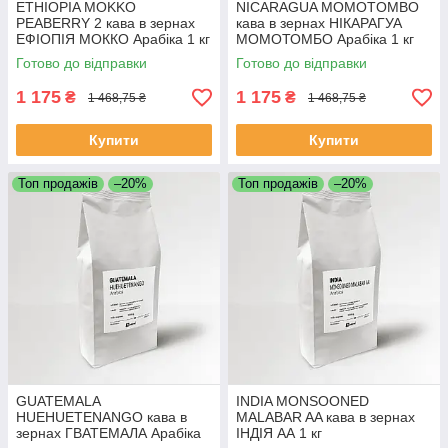
ETHIOPIA MOKKO
NICARAGUA MOMOTOMBO
PEABERRY 2 кава в зернах
кава в зернах НІКАРАГУА
ЕФІОПІЯ МОККО Арабіка 1 кг
МОМОТОМБО Арабіка 1 кг
Свіжообсмажена кава
Свіжообсмажена кава
Готово до відправки
Готово до відправки
1 175
1 175
₴
₴
1 468,75 ₴
1 468,75 ₴
Купити
Купити
Топ продажів
–20%
Топ продажів
–20%
GUATEMALA
INDIA MONSOONED
HUEHUETENANGO кава в
MALABAR AA кава в зернах
зернах ГВАТЕМАЛА Арабіка
ІНДІЯ АА 1 кг