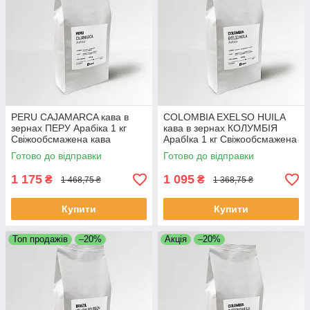
PERU CAJAMARCA кава в
COLOMBIA EXELSO HUILA
зернах ПЕРУ Арабіка 1 кг
кава в зернах КОЛУМБІЯ
Свіжообсмажена кава
АрабІка 1 кг Свіжообсмажена
кава
Готово до відправки
Готово до відправки
1 175
1 095
₴
₴
1 468,75 ₴
1 368,75 ₴
Купити
Купити
Топ продажів
–20%
Акція
–20%