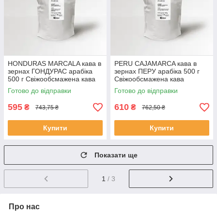
HONDURAS MARCALA кава в
PERU CAJAMARCA кава в
зернах ГОНДУРАС арабіка
зернах ПЕРУ арабіка 500 г
500 г Свіжообсмажена кава
Свіжообсмажена кава
зернова Моносорт
зернова Моносорт
Готово до відправки
Готово до відправки
595
610
₴
₴
743,75 ₴
762,50 ₴
Купити
Купити
Показати ще
1
/ 3
Про нас