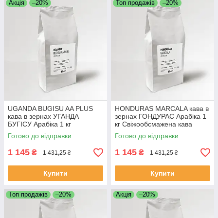
Акція
–20%
Топ продажів
–20%
UGANDA BUGISU AA PLUS
HONDURAS MARCALA кава в
кава в зернах УГАНДА
зернах ГОНДУРАС Арабіка 1
БУГІСУ Арабіка 1 кг
кг Свіжообсмажена кава
Свіжообсмажена кава
Готово до відправки
Готово до відправки
1 145
1 145
₴
₴
1 431,25 ₴
1 431,25 ₴
Купити
Купити
Топ продажів
–20%
Акція
–20%