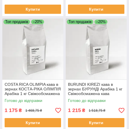
Купити
Купити
Топ продажів
–20%
Топ продажів
–20%
COSTA RICA OLIMPIA кава в
BURUNDI KIREZI кава в
зернах КОСТА-РІКА ОЛІМПІЯ
зернах БУРУНДІ Арабіка 1 кг
Арабіка 1 кг Свіжообсмажена
Свіжообсмажена кава
кава
Готово до відправки
Готово до відправки
1 175
1 215
₴
₴
1 468,75 ₴
1 518,75 ₴
Купити
Купити