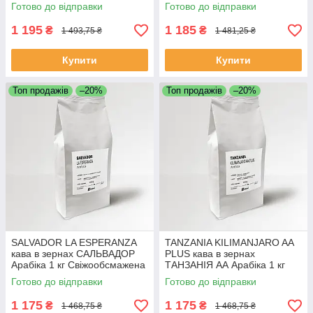
1 кг Свіжообсмажена кава
Свіжообсмажена кава
Готово до відправки
Готово до відправки
1 195
1 185
₴
₴
1 493,75 ₴
1 481,25 ₴
Купити
Купити
Топ продажів
–20%
Топ продажів
–20%
SALVADOR LA ESPERANZA
TANZANIA KILIMANJARO AA
кава в зернах САЛЬВАДОР
PLUS кава в зернах
Арабіка 1 кг Свіжообсмажена
ТАНЗАНІЯ АА Арабіка 1 кг
кава
Свіжообсмажена кавав
Готово до відправки
Готово до відправки
1 175
1 175
₴
₴
1 468,75 ₴
1 468,75 ₴