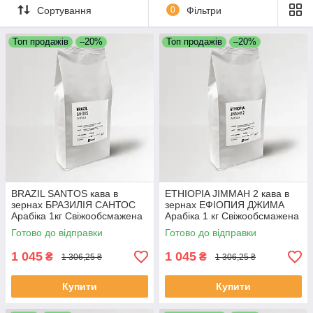
Сортування
0
Фільтри
Топ продажів
–20%
Топ продажів
–20%
BRAZIL SANTOS кава в
ETHIOPIA JIMMAH 2 кава в
зернах БРАЗИЛІЯ САНТОС
зернах ЕФІОПИЯ ДЖИМА
Арабіка 1кг Свіжообсмажена
Арабіка 1 кг Свіжообсмажена
кава
кава
Готово до відправки
Готово до відправки
1 045
1 045
₴
₴
1 306,25 ₴
1 306,25 ₴
Купити
Купити