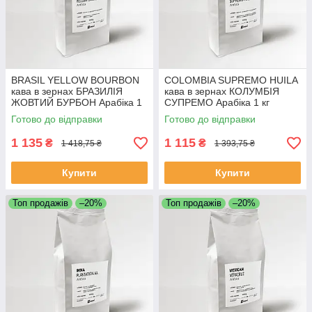
BRASIL YELLOW BOURBON
COLOMBIA SUPREMO HUILA
кава в зернах БРАЗИЛІЯ
кава в зернах КОЛУМБІЯ
ЖОВТИЙ БУРБОН Арабіка 1
СУПРЕМО Арабіка 1 кг
кг Свіжообсмажена кава
Свіжообсмажена кава
Готово до відправки
Готово до відправки
1 135
1 115
₴
₴
1 418,75 ₴
1 393,75 ₴
Купити
Купити
Топ продажів
–20%
Топ продажів
–20%