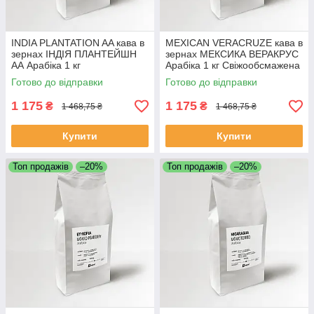
INDIA PLANTATION AA кава в
MEXICAN VERACRUZE кава в
зернах ІНДІЯ ПЛАНТЕЙШН
зернах МЕКСИКА ВЕРАКРУС
АА Арабіка 1 кг
Арабіка 1 кг Свіжообсмажена
Свіжообсмажена кава
кава
Готово до відправки
Готово до відправки
1 175
1 175
₴
₴
1 468,75 ₴
1 468,75 ₴
Купити
Купити
Топ продажів
–20%
Топ продажів
–20%