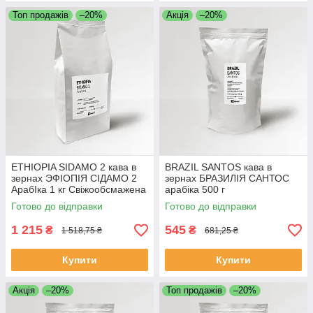
Топ продажів
–20%
Акція
–20%
ETHIOPIA SIDAMO 2 кава в
BRAZIL SANTOS кава в
зернах ЭФІОПІЯ СІДАМО 2
зернах БРАЗИЛІЯ САНТОС
АрабІка 1 кг Свіжообсмажена
арабіка 500 г
кава
Свіжообсмажена кава
Готово до відправки
Готово до відправки
зернова Моносорт
1 215
545
₴
₴
1 518,75 ₴
681,25 ₴
Купити
Купити
Акція
–20%
Топ продажів
–20%