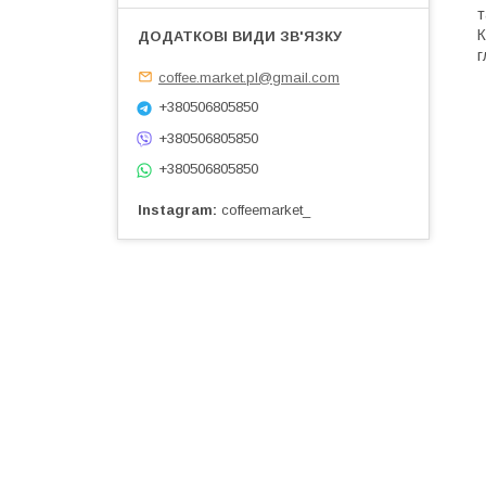
т
г
coffee.market.pl@gmail.com
+380506805850
+380506805850
+380506805850
Instagram
coffeemarket_