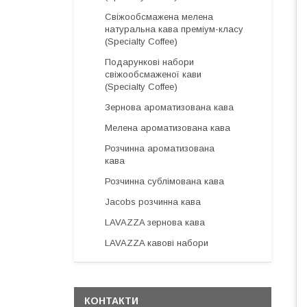
Свіжообсмажена мелена
натуральна кава преміум-класу
(Specialty Coffee)
Подарункові набори
свіжообсмаженої кави
(Specialty Coffee)
Зернова ароматизована кава
Мелена ароматизована кава
Розчинна ароматизована
кава
Розчинна сублімована кава
Jacobs розчинна кава
LAVAZZA зернова кава
LAVAZZA кавові набори
КОНТАКТИ