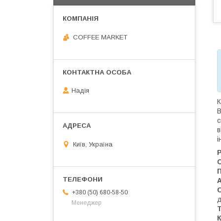
COFFEE MARKET
Надія
К
В
с
в
і
Київ, Україна
Р
С
+380 (50) 680-58-50
д
Менеджер
Т