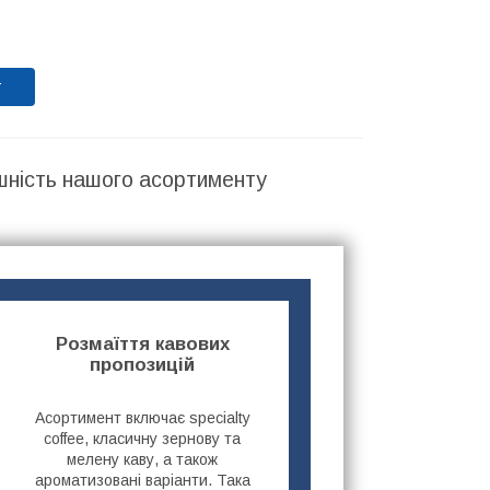
т
шність нашого асортименту
Розмаїття кавових
пропозицій
Асортимент включає specialty
coffee, класичну зернову та
мелену каву, а також
ароматизовані варіанти. Така