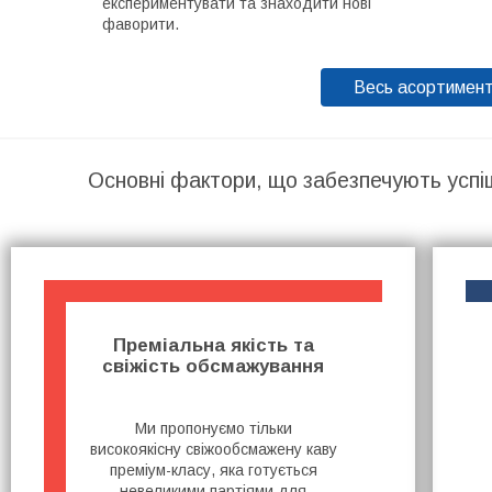
експериментувати та знаходити нові
фаворити.
Весь асортимен
Основні фактори, що забезпечують успі
Преміальна якість та
свіжість обсмажування
Ми пропонуємо тільки
високоякісну свіжообсмажену каву
преміум-класу, яка готується
невеликими партіями для