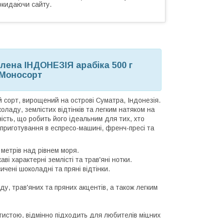
окидаючи сайту.
ена ІНДОНЕЗІЯ арабіка 500 г
 Моносорт
 сорт, вирощений на острові Суматра, Індонезія.
оладу, землістих відтінків та легким натяком на
тність, що робить його ідеальним для тих, хто
 приготування в еспресо-машині, френч-пресі та
 метрів над рівнем моря.
ві характерні землісті та трав'яні нотки.
ені шоколадні та пряні відтінки.
у, трав'яних та пряних акцентів, а також легким
тистою, відмінно підходить для любителів міцних