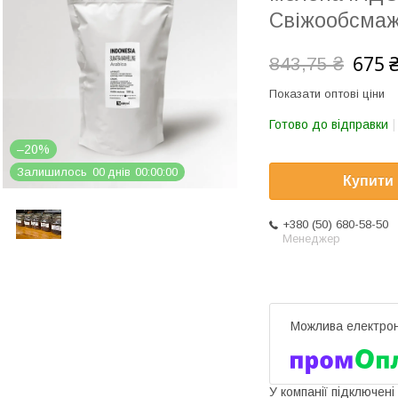
Свіжообсмаж
675 
843,75 ₴
Показати оптові ціни
Готово до відправки
–20%
Залишилось
0
0
днів
0
0
0
0
0
0
Купити
+380 (50) 680-58-50
Менеджер
У компанії підключені