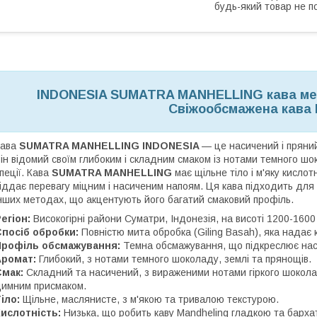
будь-який товар не п
INDONESIA SUMATRA MANHELLING кава мел
Свіжообсмажена кава
ава
SUMATRA MANHELLING INDONESIA
— це насичений і пряний
ін відомий своїм глибоким і складним смаком із нотами темного шок
пеції. Кава
SUMATRA MANHELLING
має щільне тіло і м'яку кисло
іддає перевагу міцним і насиченим напоям. Ця кава підходить для
нших методах, що акцентують його багатий смаковий профіль.
егіон:
Високогірні райони Суматри, Індонезія, на висоті 1200-1600
посіб обробки:
Повністю мита обробка (Giling Basah), яка надає ка
Профіль обсмажування:
Темна обсмажування, що підкреслює насич
Аромат:
Глибокий, з нотами темного шоколаду, землі та прянощів.
Смак:
Складний та насичений, з вираженими нотами гіркого шоколад
имним присмаком.
іло:
Щільне, маслянисте, з м'якою та тривалою текстурою.
Кислотність:
Низька, що робить каву Mandheling гладкою та барха