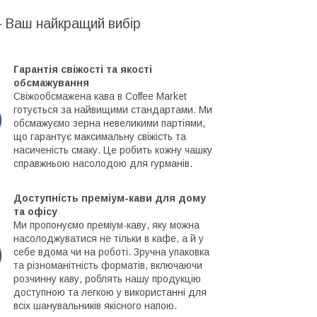
– Ваш найкращий вибір
Гарантія свіжості та якості
обсмажування
Свіжообсмажена кава в Coffee Market
готується за найвищими стандартами. Ми
обсмажуємо зерна невеликими партіями,
що гарантує максимальну свіжість та
насиченість смаку. Це робить кожну чашку
справжньою насолодою для гурманів.
Доступність преміум-кави для дому
та офісу
Ми пропонуємо преміум-каву, яку можна
насолоджуватися не тільки в кафе, а й у
себе вдома чи на роботі. Зручна упаковка
та різноманітність форматів, включаючи
розчинну каву, роблять нашу продукцію
доступною та легкою у використанні для
всіх шанувальників якісного напою.