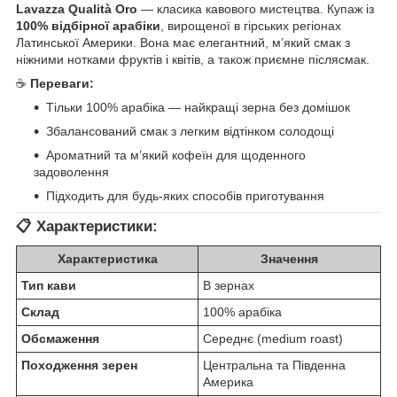
Lavazza Qualità Oro
— класика кавового мистецтва. Купаж із
100% відбірної арабіки
, вирощеної в гірських регіонах
Латинської Америки. Вона має елегантний, м’який смак з
ніжними нотками фруктів і квітів, а також приємне післясмак.
☕
Переваги:
Тільки 100% арабіка — найкращі зерна без домішок
Збалансований смак з легким відтінком солодощі
Ароматний та м’який кофеїн для щоденного
задоволення
Підходить для будь-яких способів приготування
📋
Характеристики:
Характеристика
Значення
Тип кави
В зернах
Склад
100% арабіка
Обсмаження
Середнє (medium roast)
Походження зерен
Центральна та Південна
Америка