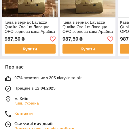
Кава в зернах Lavazza
Кава в зернах Lavazza
Кава
Qualita Oro 1кг Лавацца
Qualita Oro 1кг Лавацца
Qual
ОРО зернова кава Арабіка
ОРО зернова кава Арабіка
ОРО 
100%
100%
100
987,50
987,50
987
₴
₴
Купити
Купити
Про нас
97% позитивних з 205 відгуків за рік
Працює з 12.04.2023
м. Київ
Київ, Україна
Контакти
Сьогодні вихідний
Показати весь графік роботи