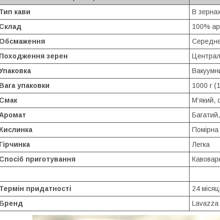
Тип кави
В зерна
Склад
100% ар
Обсмаження
Середнє
Походження зерен
Централ
Упаковка
Вакуумн
Вага упаковки
1000 г (1
Смак
М’який, 
Аромат
Багатий
Кислинка
Помірна
Гірчинка
Легка
Спосіб приготування
Кавоварк
Термін придатності
24 місяц
Бренд
Lavazza