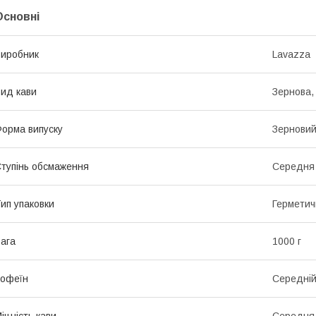
Основні
иробник
Lavazza
ид кави
Зернова,
орма випуску
Зернови
тупінь обсмаження
Середня
ип упаковки
Герметич
ага
1000 г
офеїн
Середні
іцність кави
Середня