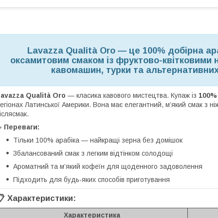
Lavazza Qualità Oro — це 100% добірна ар
оксамитовим смаком із фруктово-квітковими 
кавомашин, турки та альтернативних
avazza Qualità Oro
— класика кавового мистецтва. Купаж із
100% 
егіонах Латинської Америки. Вона має елегантний, м’який смак з ніж
іслясмак.
☕
Переваги:
Тільки 100% арабіка — найкращі зерна без домішок
Збалансований смак з легким відтінком солодощі
Ароматний та м’який кофеїн для щоденного задоволення
Підходить для будь-яких способів приготування
📋
Характеристики:
Характеристика