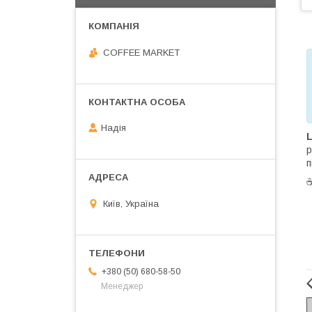
COFFEE MARKET
Надія
L
р
п
Київ, Україна
+380 (50) 680-58-50
Менеджер