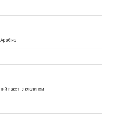
 Арабіка
й
ний пакет із клапаном
й