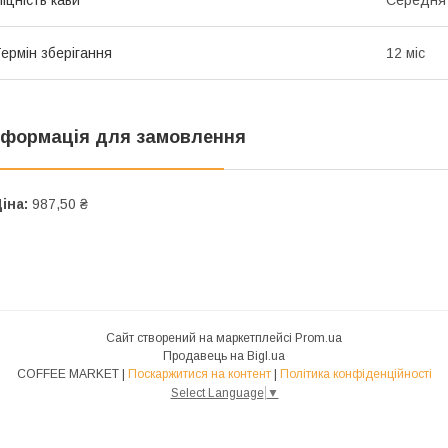
ермін зберігання
12 міс
нформація для замовлення
іна:
987,50 ₴
Сайт створений на маркетплейсі
Prom.ua
Продавець на Bigl.ua
COFFEE MARKET |
Поскаржитися на контент
|
Політика конфіденційності
Select Language
▼