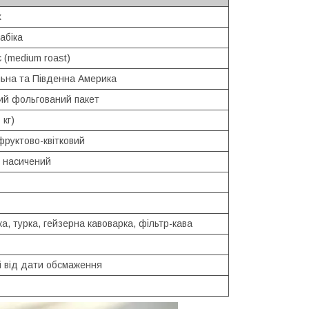
х
абіка
 (medium roast)
ьна та Південна Америка
ий фольгований пакет
 кг)
фруктово-квітковий
, насичений
а, турка, гейзерна кавоварка, фільтр-кава
і від дати обсмаження