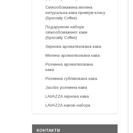
Свіжообсмажена мелена
натуральна кава преміум-класу
(Specialty Coffee)
Подарункові набори
свіжообсмаженої кави
(Specialty Coffee)
Зернова ароматизована кава
Мелена ароматизована кава
Розчинна ароматизована
кава
Розчинна сублімована кава
Jacobs розчинна кава
LAVAZZA зернова кава
LAVAZZA кавові набори
КОНТАКТИ