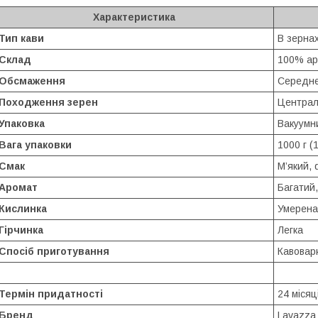
Характеристика
Тип кави
В зерна
Склад
100% ар
Обсмаження
Середнє
Походження зерен
Централ
Упаковка
Вакуумн
Вага упаковки
1000 г (1
Смак
М’який, 
Аромат
Багатий
Кислинка
Умерена
Гірчинка
Легка
Спосіб приготування
Кавоварк
Термін придатності
24 місяц
Бренд
Lavazza