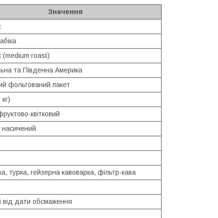
Значення
х
абіка
 (medium roast)
ьна та Південна Америка
ий фольгований пакет
 кг)
фруктово-квітковий
, насичений
а, турка, гейзерна кавоварка, фільтр-кава
і від дати обсмаження