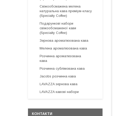
Свіжообсмажена мелена
натуральна кава преміум-класу
(Specialty Coffee)
Подарункові набори
свіжообсмаженої кави
(Specialty Coffee)
Зернова ароматизована кава
Мелена ароматизована кава
Розчинна ароматизована
кава
Розчинна сублімована кава
Jacobs розчинна кава
LAVAZZA зернова кава
LAVAZZA кавові набори
КОНТАКТИ