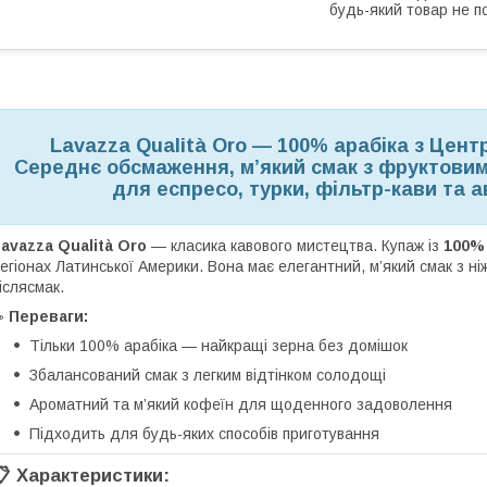
будь-який товар не п
Lavazza Qualità Oro — 100% арабіка з Цент
Середнє обсмаження, м’який смак з фруктовим
для еспресо, турки, фільтр-кави та 
avazza Qualità Oro
— класика кавового мистецтва. Купаж із
100% 
егіонах Латинської Америки. Вона має елегантний, м’який смак з ніж
іслясмак.
☕
Переваги:
Тільки 100% арабіка — найкращі зерна без домішок
Збалансований смак з легким відтінком солодощі
Ароматний та м’який кофеїн для щоденного задоволення
Підходить для будь-яких способів приготування
📋
Характеристики: