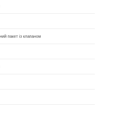
й
ний пакет із клапаном
й