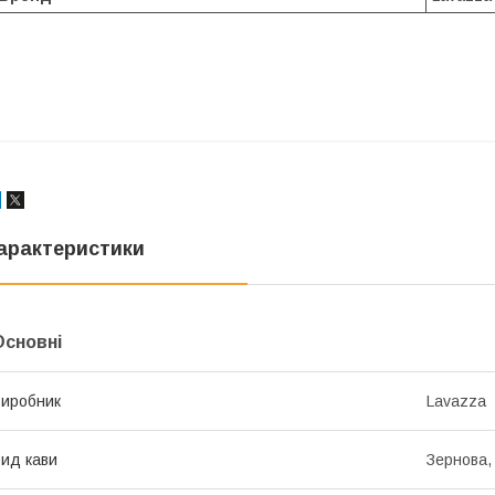
арактеристики
Основні
иробник
Lavazza
ид кави
Зернова,