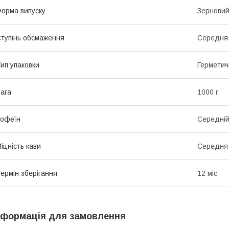
орма випуску
Зернови
тупінь обсмаження
Середня
ип упаковки
Герметич
ага
1000 г
офеїн
Середні
іцність кави
Середня
ермін зберігання
12 міс
нформація для замовлення