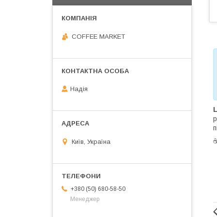
COFFEE MARKET
Надія
L
р
п
Київ, Україна
+380 (50) 680-58-50
Менеджер