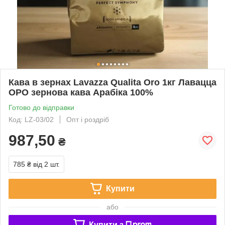
Кава в зернах Lavazza Qualita Oro 1кг Лавацца
ОРО зернова кава Арабіка 100%
Готово до відправки
Код: LZ-03/02
Опт і роздріб
987,50
₴
785 ₴
від 2 шт.
Купити
або
Купити з