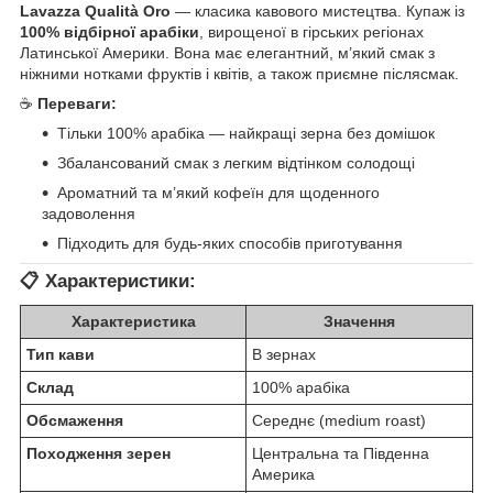
Lavazza Qualità Oro
— класика кавового мистецтва. Купаж із
100% відбірної арабіки
, вирощеної в гірських регіонах
Латинської Америки. Вона має елегантний, м’який смак з
ніжними нотками фруктів і квітів, а також приємне післясмак.
☕
Переваги:
Тільки 100% арабіка — найкращі зерна без домішок
Збалансований смак з легким відтінком солодощі
Ароматний та м’який кофеїн для щоденного
задоволення
Підходить для будь-яких способів приготування
📋
Характеристики:
Характеристика
Значення
Тип кави
В зернах
Склад
100% арабіка
Обсмаження
Середнє (medium roast)
Походження зерен
Центральна та Південна
Америка