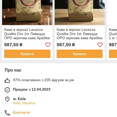
Кава в зернах Lavazza
Кава в зернах Lavazza
Кава
Qualita Oro 1кг Лавацца
Qualita Oro 1кг Лавацца
Qual
ОРО зернова кава Арабіка
ОРО зернова кава Арабіка
1 кг
100%
100%
100
987,50
987,50
987
₴
₴
Купити
Купити
Про нас
97% позитивних з 205 відгуків за рік
Працює з 12.04.2023
м. Київ
Київ, Україна
Контакти