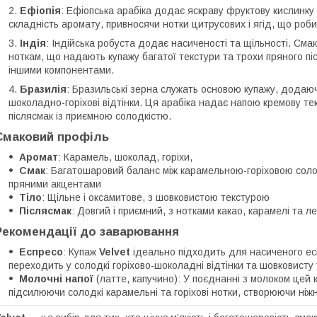
Ефіопія
: Ефіопська арабіка додає яскраву фруктову кислинку і 
складність аромату, привносячи нотки цитрусових і ягід, що роб
Індія
: Індійська робуста додає насиченості та щільності. См
ноткам, що надають купажу багатої текстури та трохи пряного пі
іншими компонентами.
Бразилія
: Бразильські зерна служать основою купажу, додаючи
шоколадно-горіхові відтінки. Ця арабіка надає напою кремову тек
післясмак із приємною солодкістю.
Смаковий профіль
Аромат
: Карамель, шоколад, горіхи,
Смак
: Багатошаровий баланс між карамельною-горіховою соло
пряними акцентами
Тіло
: Щільне і оксамитове, з шовковистою текстурою
Післясмак
: Довгий і приємний, з нотками какао, карамелі та ле
Рекомендації до заварювання
Еспресо
: Купаж
Velvet
ідеально підходить для насиченого ес
переходить у солодкі горіхово-шоколадні відтінки та шовковисту 
Молочні напої
(латте, капучино): У поєднанні з молоком цей 
підсилюючи солодкі карамельні та горіхові нотки, створюючи ніжн