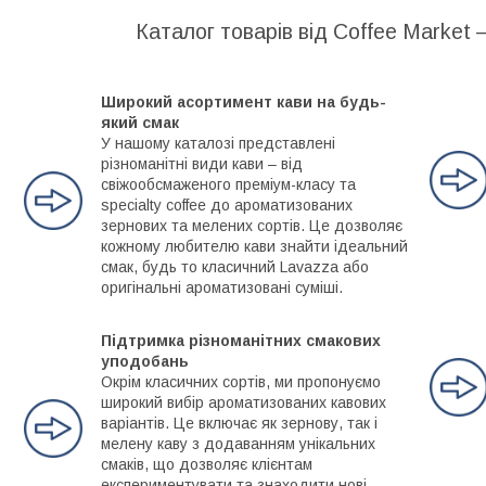
Каталог товарів від Coffee Market 
Широкий асортимент кави на будь-
який смак
У нашому каталозі представлені
різноманітні види кави – від
свіжообсмаженого преміум-класу та
specialty coffee до ароматизованих
зернових та мелених сортів. Це дозволяє
кожному любителю кави знайти ідеальний
смак, будь то класичний Lavazza або
оригінальні ароматизовані суміші.
Підтримка різноманітних смакових
уподобань
Окрім класичних сортів, ми пропонуємо
широкий вибір ароматизованих кавових
варіантів. Це включає як зернову, так і
мелену каву з додаванням унікальних
смаків, що дозволяє клієнтам
експериментувати та знаходити нові