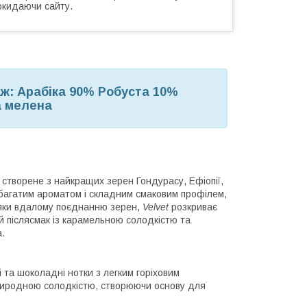
окидаючи сайту.
ж: Арабіка 90% Робуста 10%
а мелена
 створене з найкращих зерен Гондурасу, Ефіопії,
, багатим ароматом і складним смаковим профілем,
вдяки вдалому поєднанню зерен,
Velvet
розкриває
ий післясмак із карамельною солодкістю та
.
і та шоколадні нотки з легким горіховим
природною солодкістю, створюючи основу для