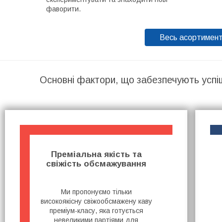
фаворити.
Весь асортимен
Основні фактори, що забезпечують успі
Преміальна якість та
свіжість обсмажування
Ми пропонуємо тільки
високоякісну свіжообсмажену каву
преміум-класу, яка готується
невеликими партіями для