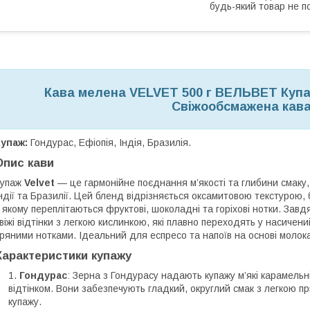
будь-який товар не п
Кава мелена VELVET 500 г ВЕЛЬВЕТ Купа
Свіжообсмажена кав
упаж:
Гондурас, Ефіопія, Індія, Бразилія.
Опис кави
Купаж
Velvet
— це гармонійне поєднання м’якості та глибини смаку,
ндії та Бразилії. Цей бленд відрізняється оксамитовою текстурою
 якому переплітаються фруктові, шоколадні та горіхові нотки. За
віжі відтінки з легкою кислинкою, які плавно переходять у насичен
ряними нотками. Ідеальний для еспресо та напоїв на основі молока
Характеристики купажу
Гондурас
: Зерна з Гондурасу надають купажу м’які карамельн
відтінком. Вони забезпечують гладкий, округлий смак з легкою 
купажу.