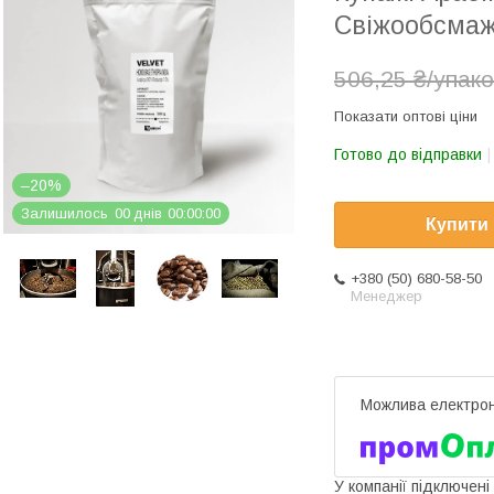
Свіжообсмаж
506,25 ₴/упак
Показати оптові ціни
Готово до відправки
–20%
Залишилось
0
0
днів
0
0
0
0
0
0
Купити
+380 (50) 680-58-50
Менеджер
У компанії підключені