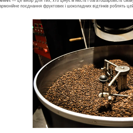
elvet
— це вибір для тих, хто цінує м’якість і багатошаровість сма
армонійне поєднання фруктових і шоколадних відтінків роблять цей