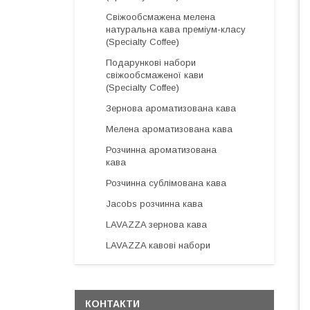
Свіжообсмажена мелена
натуральна кава преміум-класу
(Specialty Coffee)
Подарункові набори
свіжообсмаженої кави
(Specialty Coffee)
Зернова ароматизована кава
Мелена ароматизована кава
Розчинна ароматизована
кава
Розчинна сублімована кава
Jacobs розчинна кава
LAVAZZA зернова кава
LAVAZZA кавові набори
КОНТАКТИ