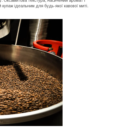
ку. Оксамитова текстура, насичений аромат і
 купаж ідеальним для будь-якої кавової миті.