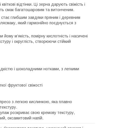
квіткові відтінки. Ці зерна дарують свіжість і
ить смак багатошаровим та витонченим.
ак стає глибшим завдяки пряним і деревним
слясмаку, який гармонійно поєднується з
 йому м’якість, помірну кислотність і насичені
стуру і округлість, створюючи стійкий
дкістю і шоколадними нотками, з легкими
гкої фруктової свіжості
пресо з легкою кислинкою, яка плавно
текстуру.
купаж розкриває свою кремову текстуру,
ий, оксамитовий напій.