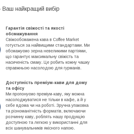
– Ваш найкращий вибір
Гарантія свіжості та якості
обсмажування
Свіжообсмажена кава в Coffee Market
готується за найвищими стандартами. Ми
обсмажуємо зерна невеликими партіями,
що гарантує максимальну свіжість та
насиченість смаку. Це робить кожну чашку
справжньою насолодою для гурманів.
Доступність преміум-кави для дому
та офісу
Ми пропонуємо преміум-каву, яку можна
насолоджуватися не тільки в кафе, а й у
себе вдома чи на роботі. Зручна упаковка
та різноманітність форматів, включаючи
розчинну каву, роблять нашу продукцію
доступною та легкою у використанні для
всіх шанувальників якісного напою.