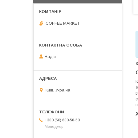
COFFEE MARKET
Надія
К
І
Київ, Україна
в
с
п
+380 (50) 680-58-50
Менеджер