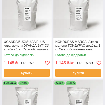
UGANDA BUGISU AA PLUS
HONDURAS MARCALA кава
кава мелена УГАНДА БУГІСУ
мелена ГОНДУРАС арабіка 1
арабіка 1 кг Свіжообсмажена
кг Свіжообсмажена кава
кава мелена Моносорт
мелена Моносорт
Готово до відправки
Готово до відправки
1 145
1 145
₴
₴/кг
1 431,25 ₴
1 431,25 ₴/кг
Купити
Купити
Новинка
–20%
Акція
–20%