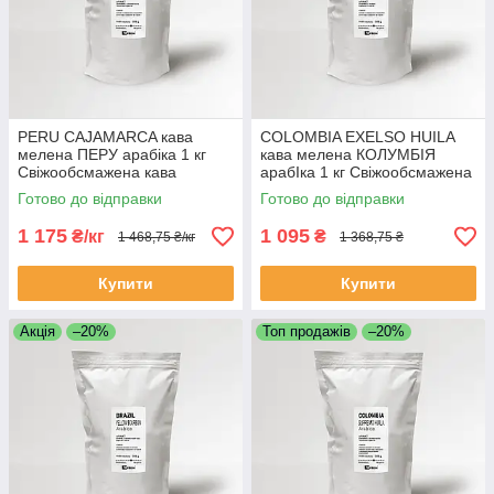
PERU CAJAMARCA кава
COLOMBIA EXELSO HUILA
мелена ПЕРУ арабіка 1 кг
кава мелена КОЛУМБІЯ
Свіжообсмажена кава
арабІка 1 кг Свіжообсмажена
мелена Моносорт
кава Моносорт
Готово до відправки
Готово до відправки
1 175
1 095
₴/кг
₴
1 468,75 ₴/кг
1 368,75 ₴
Купити
Купити
Акція
–20%
Топ продажів
–20%