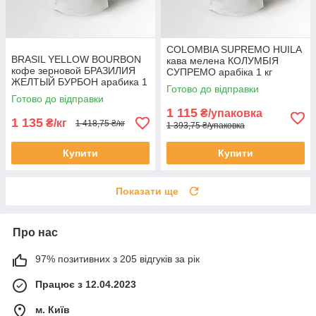
COLOMBIA SUPREMO HUILA
BRASIL YELLOW BOURBON
кава мелена КОЛУМБІЯ
кофе зерновой БРАЗИЛИЯ
СУПРЕМО арабіка 1 кг
ЖЕЛТЫЙ БУРБОН арабика 1
Свіжообсмажена кава
Готово до відправки
кг Свежеобжаренный кофе
Моносорт
Готово до відправки
мелена Моносорт
1 115
₴/упаковка
1 135
₴/кг
1 418,75 ₴/кг
1 393,75 ₴/упаковка
Купити
Купити
Показати ще
Про нас
97% позитивних з 205 відгуків за рік
Працює з 12.04.2023
м. Київ