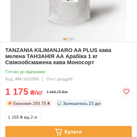
TANZANIA KILIMANJARO AA PLUS кава
мелена ТАНЗАНІЯ АА Арабіка 1 кг
Свіжообсмажена кава Моносорт
Готово до відправки
Код: АМ-16/1000
Опт і роздріб
1 175
₴/кг
1 468,75 ₴/кг
Економія
293.75 ₴
Залишилось
23 дні
1 165 ₴
від 2 кг
Купити