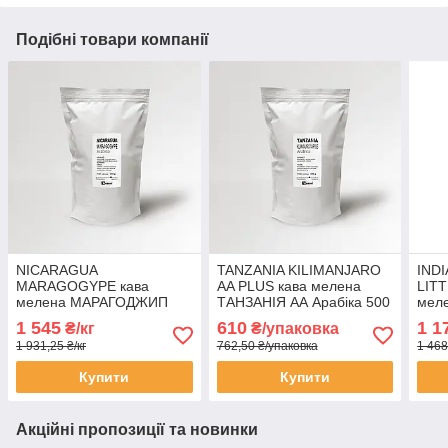
Подібні товари компанії
NICARAGUA
TANZANIA KILIMANJARO
IND
MARAGOGYPE кава
AA PLUS кава мелена
LIT
мелена МАРАГОДЖИП
ТАНЗАНІЯ АА Арабіка 500
меле
Нікарагуа Арабіка 1 кг
г Свіжообсмажена кава
ПЛА
1 545
610
1 1
₴/кг
₴/упаковка
Свіжообсмажена кава
Моносорт
кг С
1 931,25 ₴/кг
762,50 ₴/упаковка
1 468
мелена Моносорт
Мон
Купити
Купити
Акційні пропозиції та новинки