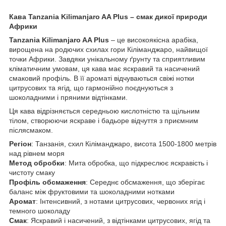
Кава Tanzania Kilimanjaro AA Plus – смак дикої природи
Африки
Tanzania Kilimanjaro AA Plus
– це високоякісна арабіка,
вирощена на родючих схилах гори Кіліманджаро, найвищої
точки Африки. Завдяки унікальному ґрунту та сприятливим
кліматичним умовам, ця кава має яскравий та насичений
смаковий профіль. В її ароматі відчуваються свіжі нотки
цитрусових та ягід, що гармонійно поєднуються з
шоколадними і пряними відтінками.
Ця кава відрізняється середньою кислотністю та щільним
тілом, створюючи яскраве і бадьоре відчуття з приємним
післясмаком.
Регіон
: Танзанія, схил Кіліманджаро, висота 1500-1800 метрів
над рівнем моря
Метод обробки
: Мита обробка, що підкреслює яскравість і
чистоту смаку
Профіль обсмаження
: Середнє обсмаження, що зберігає
баланс між фруктовими та шоколадними нотками
Аромат
: Інтенсивний, з нотами цитрусових, червоних ягід і
темного шоколаду
Смак
: Яскравий і насичений, з відтінками цитрусових, ягід та