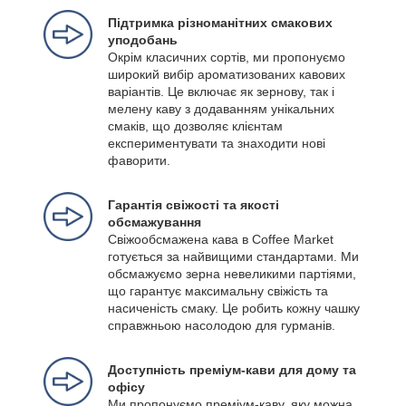
Підтримка різноманітних смакових
уподобань
Окрім класичних сортів, ми пропонуємо
широкий вибір ароматизованих кавових
варіантів. Це включає як зернову, так і
мелену каву з додаванням унікальних
смаків, що дозволяє клієнтам
експериментувати та знаходити нові
фаворити.
Гарантія свіжості та якості
обсмажування
Свіжообсмажена кава в Coffee Market
готується за найвищими стандартами. Ми
обсмажуємо зерна невеликими партіями,
що гарантує максимальну свіжість та
насиченість смаку. Це робить кожну чашку
справжньою насолодою для гурманів.
Доступність преміум-кави для дому та
офісу
Ми пропонуємо преміум-каву, яку можна