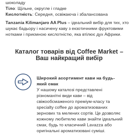
шоколаду
Тіло
: Щільне, округле і гладке
Кислотність
: Середня, освіжаюча і збалансована
Tanzania Kilimanjaro AA Plus
– ідеальний вибір для тих, хто
шукає бадьору і насичену каву з екзотичними фруктовими
нотками і приємною кислотністю, яка втілює дух Африки.
Каталог товарів від Coffee Market –
Ваш найкращий вибір
Широкий асортимент кави на будь-
який смак
У нашому каталозі представлені
різноманітні види кави – від
свіжообсмаженого преміум-класу та
specialty coffee до ароматизованих
зернових та мелених сортів. Це дозволяє
кожному любителю кави знайти ідеальний
смак, будь то класичний Lavazza або
оригінальні ароматизовані суміші.