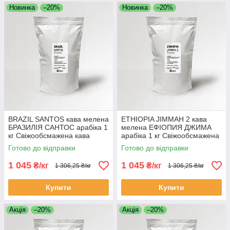
Новинка
–20%
Новинка
–20%
BRAZIL SANTOS кава мелена
ETHIOPIA JIMMAH 2 кава
БРАЗИЛІЯ САНТОС арабіка 1
мелена ЕФІОПИЯ ДЖИМА
кг Свіжообсмажена кава
арабіка 1 кг Свіжообсмажена
мелена Моносорт
кава мелена Моносорт
Готово до відправки
Готово до відправки
1 045
1 045
₴/кг
₴/кг
1 306,25 ₴/кг
1 306,25 ₴/кг
Купити
Купити
Акція
–20%
Акція
–20%