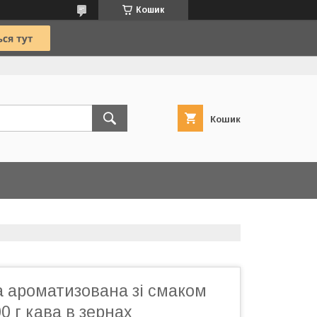
Кошик
Кошик
а ароматизована зі смаком
 г кава в зернах