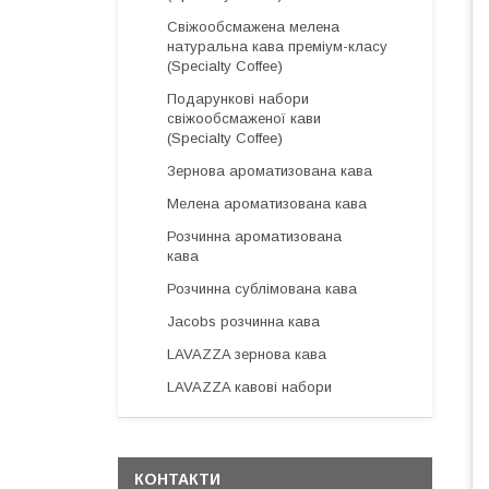
Свіжообсмажена мелена
натуральна кава преміум-класу
(Specialty Coffee)
Подарункові набори
свіжообсмаженої кави
(Specialty Coffee)
Зернова ароматизована кава
Мелена ароматизована кава
Розчинна ароматизована
кава
Розчинна сублімована кава
Jacobs розчинна кава
LAVAZZA зернова кава
LAVAZZA кавові набори
КОНТАКТИ