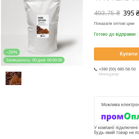
395 
493,75 ₴
Показати оптові ціни
Готово до відправки
–20%
Купити
Залишилось
0
0
днів
0
0
0
0
0
0
+380 (50) 680-58-50
Менеджер
У компанії підключені
будь-який товар не п