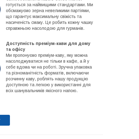
готується за найвищими стандартами. Ми
обсмажуємо зерна невеликими партіями,
що гарантує максимальну свіжість та
насиченість смаку. Це робить кожну чашку
справжньою насолодою для гурманів.
Доступність преміум-кави для дому
та офісу
Ми пропонуємо преміум-каву, яку можна
насолоджуватися не тільки в кафе, а й у
себе вдома чи на роботі. Зручна упаковка
та різноманітність форматів, включаючи
розчинну каву, роблять нашу продукцію
доступною та легкою у використанні для
всіх шанувальників якісного напою.
т