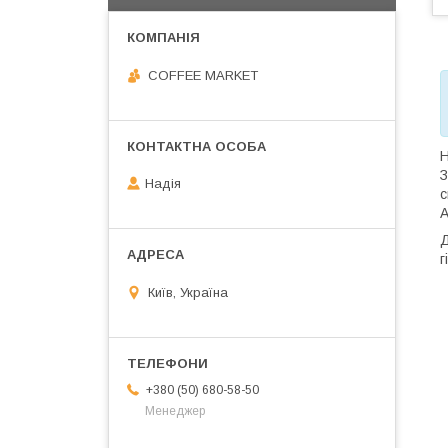
COFFEE MARKET
Н
З
Надія
с
А
Д
г
Київ, Україна
+380 (50) 680-58-50
Менеджер