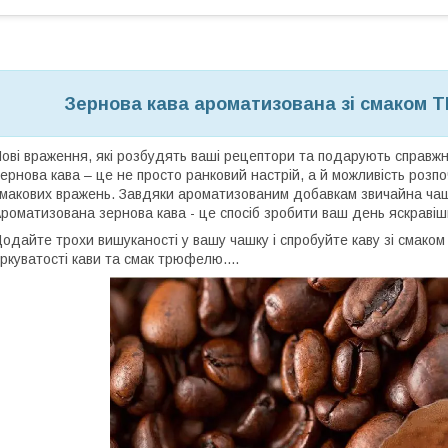
Зернова кава ароматизована зі смаком Т
ові враження, які розбудять ваші рецептори та подарують справжн
ернова кава – це не просто ранковий настрій, а й можливість розпо
макових вражень. Завдяки ароматизованим добавкам звичайна чаш
роматизована зернова кава - це спосіб зробити ваш день яскравіши
одайте трохи вишуканості у вашу чашку і спробуйте каву зі сма
іркуватості кави та смак трюфелю....