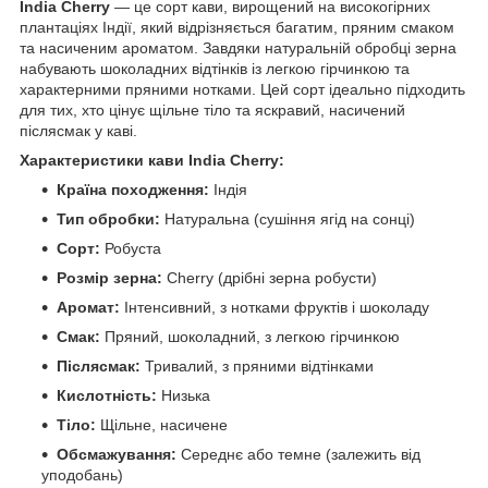
India Cherry
— це сорт кави, вирощений на високогірних
плантаціях Індії, який відрізняється багатим, пряним смаком
та насиченим ароматом. Завдяки натуральній обробці зерна
набувають шоколадних відтінків із легкою гірчинкою та
характерними пряними нотками. Цей сорт ідеально підходить
для тих, хто цінує щільне тіло та яскравий, насичений
післясмак у каві.
Характеристики кави India Cherry:
Країна походження:
Індія
Тип обробки:
Натуральна (сушіння ягід на сонці)
Сорт:
Робуста
Розмір зерна:
Cherry (дрібні зерна робусти)
Аромат:
Інтенсивний, з нотками фруктів і шоколаду
Смак:
Пряний, шоколадний, з легкою гірчинкою
Післясмак:
Тривалий, з пряними відтінками
Кислотність:
Низька
Тіло:
Щільне, насичене
Обсмажування:
Середнє або темне (залежить від
уподобань)