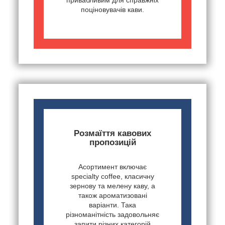
привабливим для справжніх
поціновувачів кави.
Розмаїття кавових
пропозицій
Асортимент включає
specialty coffee, класичну
зернову та мелену каву, а
також ароматизовані
варіанти. Така
різноманітність задовольняє
запити різних категорій