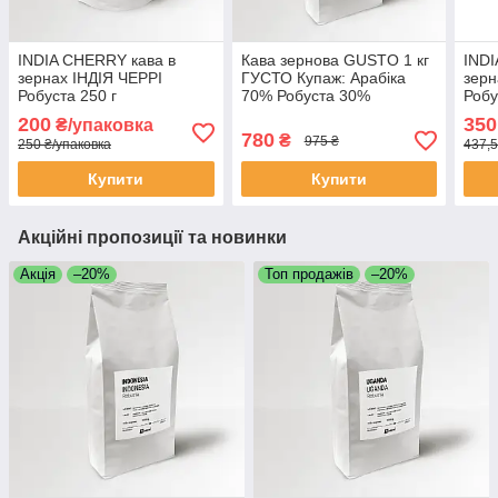
INDIA CHERRY кава в
Кава зернова GUSTO 1 кг
INDI
зернах ІНДІЯ ЧЕРРІ
ГУСТО Купаж: Арабіка
зерн
Робуста 250 г
70% Робуста 30%
Робу
Свіжообсмажена кава
Свіжообсмажена кава в
Свіж
200
350
₴/упаковка
зернова Моносорт
зернах
зерн
780
₴
975 ₴
250 ₴/упаковка
437,5
Купити
Купити
Акційні пропозиції та новинки
Акція
–20%
Топ продажів
–20%