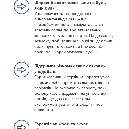
Широкий асортимент кави на будь-
який смак
У нашому каталозі представлені
різноманітні види кави – від
свіжообсмаженого преміум-класу та
specialty coffee до ароматизованих
зернових та мелених сортів. Це дозволяє
кожному любителю кави знайти ідеальний
смак, будь то класичний Lavazza або
оригінальні ароматизовані суміші.
Підтримка різноманітних смакових
уподобань
Окрім класичних сортів, ми пропонуємо
широкий вибір ароматизованих кавових
варіантів. Це включає як зернову, так і
мелену каву з додаванням унікальних
смаків, що дозволяє клієнтам
експериментувати та знаходити нові
фаворити.
Гарантія свіжості та якості