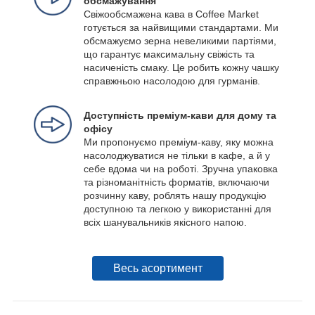
обсмажування
Свіжообсмажена кава в Coffee Market
готується за найвищими стандартами. Ми
обсмажуємо зерна невеликими партіями,
що гарантує максимальну свіжість та
насиченість смаку. Це робить кожну чашку
справжньою насолодою для гурманів.
Доступність преміум-кави для дому та
офісу
Ми пропонуємо преміум-каву, яку можна
насолоджуватися не тільки в кафе, а й у
себе вдома чи на роботі. Зручна упаковка
та різноманітність форматів, включаючи
розчинну каву, роблять нашу продукцію
доступною та легкою у використанні для
всіх шанувальників якісного напою.
Весь асортимент