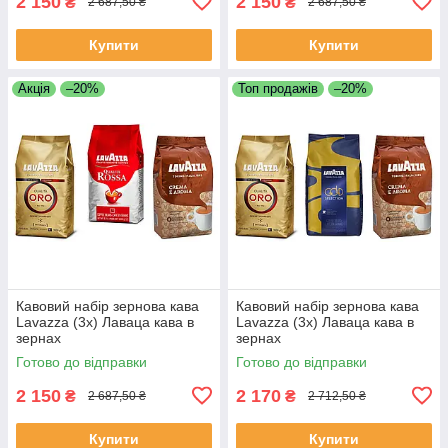
2 150
2 150
₴
₴
2 687,50 ₴
2 687,50 ₴
Купити
Купити
Акція
–20%
Топ продажів
–20%
Кавовий набір зернова кава
Кавовий набір зернова кава
Lavazza (3х) Лаваца кава в
Lavazza (3х) Лаваца кава в
зернах
зернах
Готово до відправки
Готово до відправки
2 150
2 170
₴
₴
2 687,50 ₴
2 712,50 ₴
Купити
Купити