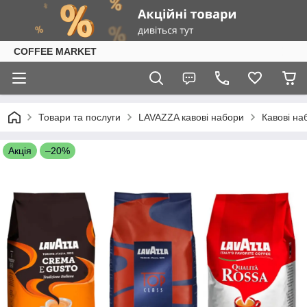
COFFEE MARKET
Товари та послуги
LAVAZZA кавові набори
Кавові на
Акція
–20%