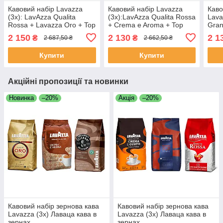
Кавовий набір Lavazza
Кавовий набір Lavazza
Каво
(3х): LavAzza Qualita
(3х):LavAzza Qualita Rossa
Lava
Rossa + Lavazza Oro + Top
+ Crema e Aroma + Top
Gran
Class
Class
Crem
2 150
2 130
2 1
₴
₴
2 687,50 ₴
2 662,50 ₴
Qual
Купити
Купити
Акційні пропозиції та новинки
Новинка
–20%
Акція
–20%
Кавовий набір зернова кава
Кавовий набір зернова кава
Lavazza (3х) Лаваца кава в
Lavazza (3х) Лаваца кава в
зернах
зернах