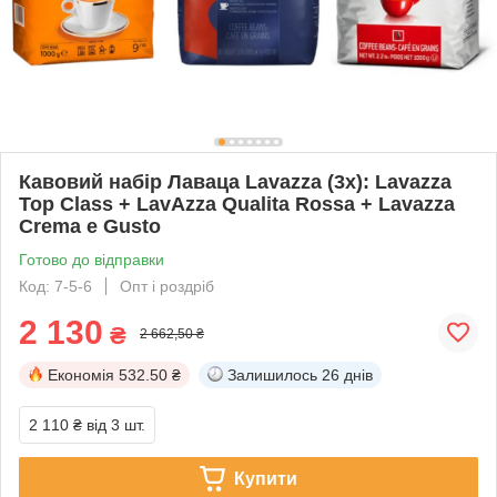
Кавовий набір Лаваца Lavazza (3х): Lavazza
Top Class + LavAzza Qualita Rossa + Lavazza
Crema e Gusto
Готово до відправки
Код: 7-5-6
Опт і роздріб
2 130
₴
2 662,50 ₴
Економія
532.50 ₴
Залишилось
26 днів
2 110 ₴
від 3 шт.
Купити