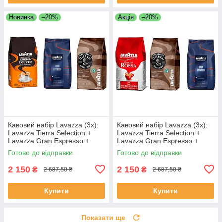
Новинка
–20%
Акція
–20%
Кавовий набір Lavazza (3х):
Кавовий набір Lavazza (3х):
Lavazza Tierra Selection +
Lavazza Tierra Selection +
Lavazza Gran Espresso +
Lavazza Gran Espresso +
Lavazza Crema e Gusto
LavAzza Qualita Rossa
Готово до відправки
Готово до відправки
2 150
2 150
₴
₴
2 687,50 ₴
2 687,50 ₴
Купити
Купити
Показати ще