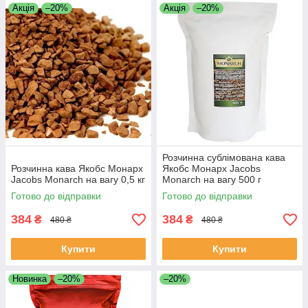
Акція
–20%
Акція
–20%
Розчинна сублімована кава
Розчинна кава Якобс Монарх
Якобс Монарх Jacobs
Jacobs Monarch на вагу 0,5 кг
Monarch на вагу 500 г
Готово до відправки
Готово до відправки
384
384
₴
₴
480 ₴
480 ₴
Купити
Купити
Новинка
–20%
–20%