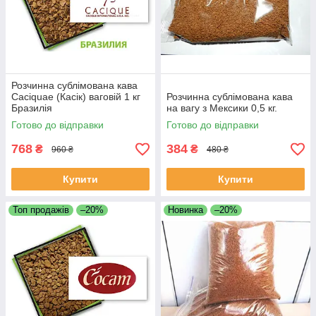
Розчинна сублімована кава
Caciquae (Касік) ваговій 1 кг
Розчинна сублімована кава
Бразилія
на вагу з Мексики 0,5 кг.
Готово до відправки
Готово до відправки
768
384
₴
₴
960 ₴
480 ₴
Купити
Купити
Топ продажів
–20%
Новинка
–20%