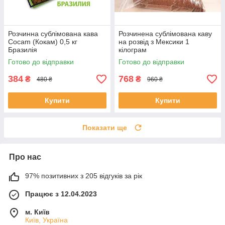
Розчинна сублімована кава
Розчинена сублімована каву
Cocam (Кокам) 0,5 кг
на розвід з Мексики 1
Бразилія
кілограм
Готово до відправки
Готово до відправки
384
768
₴
₴
480 ₴
960 ₴
Купити
Купити
Показати ще
Про нас
97% позитивних з 205 відгуків за рік
Працює з 12.04.2023
м. Київ
Київ, Україна