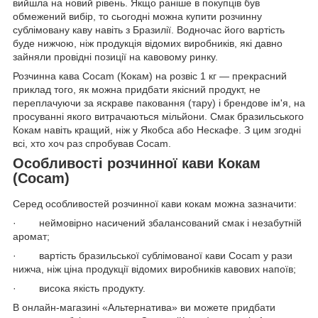
вийшла на новий рівень. Якщо раніше в покупців був
обмежений вибір, то сьогодні можна купити розчинну
сублімовану каву навіть з Бразилії. Водночас його вартість
буде нижчою, ніж продукція відомих виробників, які давно
зайняли провідні позиції на кавовому ринку.
Розчинна кава Cocam (Кокам) на розвіс 1 кг — прекрасний
приклад того, як можна придбати якісний продукт, не
переплачуючи за яскраве паковання (тару) і брендове ім'я, на
просуванні якого витрачаються мільйони. Смак бразильського
Кокам навіть кращий, ніж у Якобса або Нескафе. З цим згодні
всі, хто хоч раз спробував Cocam.
Особливості розчинної кави Кокам
(Cocam)
Серед особливостей розчинної кави кокам можна зазначити:
· неймовірно насичений збалансований смак і незабутній
аромат;
· вартість бразильської сублімованої кави Cocam у рази
нижча, ніж ціна продукції відомих виробників кавових напоїв;
· висока якість продукту.
В онлайн-магазині «Альтернатива» ви можете придбати