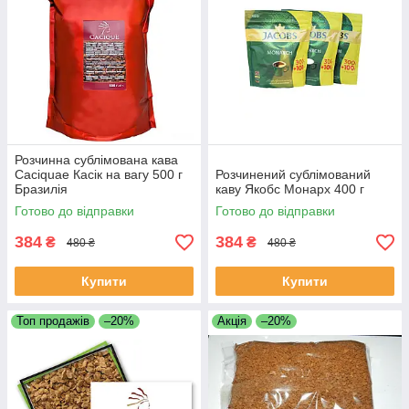
Розчинна сублімована кава
Caciquae Касік на вагу 500 г
Розчинений сублімований
Бразилія
каву Якобс Монарх 400 г
Готово до відправки
Готово до відправки
384
384
₴
₴
480 ₴
480 ₴
Купити
Купити
Топ продажів
–20%
Акція
–20%