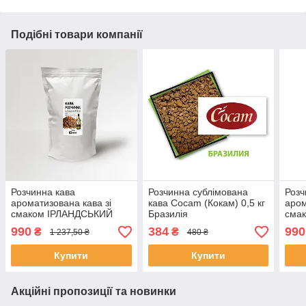
Подібні товари компанії
Розчинна кава
Розчинна сублімована
Розч
ароматизована кава зі
кава Cocam (Кокам) 0,5 кг
аром
смаком ІРЛАНДСЬКИЙ
Бразилія
смак
ВІСКІ на вагу 1 кг
1 кг
990
384
990
₴
₴
1 237,50 ₴
480 ₴
сублімована кава
Купити
Купити
Акційні пропозиції та новинки