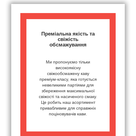
Преміальна якість та
свіжість
обсмажування
Ми пропонуємо тільки
високоякісну
свіжообсмажену каву
преміум-класу, яка готується
невеликими партіями для
збереження максимальної
свіжості та насиченого смаку.
Це робить наш асортимент
привабливим для справжніх
поціновувачів кави.