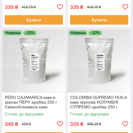
335
335
₴
₴
418,75 ₴
418,75 ₴
Купити
Купити
Новинка
–20%
Новинка
–20%
PERU CAJAMARCA кава в
COLOMBIA SUPREMO HUILA
зернах ПЕРУ арабіка 250 г
кава зернова КОЛУМБІЯ
Свіжообсмажена кава
СУПРЕМО арабіка 250 г
зернова Моносорт
Свіжообсмажена кава
Готово до відправки
Готово до відправки
Моносорт
340
325
₴
₴
425 ₴
406,25 ₴