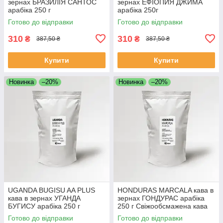
зернах БРАЗИЛІЯ САНТОС
зернах ЕФІОПИЯ ДЖИМА
арабіка 250 г
арабіка 250г
Свіжообсмажена кава
Свіжообсмажена кава
Готово до відправки
Готово до відправки
зернова Моносорт
зернова Моносорт
310
310
₴
₴
387,50 ₴
387,50 ₴
Купити
Купити
Новинка
–20%
Новинка
–20%
UGANDA BUGISU AA PLUS
HONDURAS MARCALA кава в
кава в зернах УГАНДА
зернах ГОНДУРАС арабіка
БУГИСУ арабіка 250 г
250 г Свіжообсмажена кава
Свіжообсмажена кава
зернова Моносорт
Готово до відправки
Готово до відправки
зернова Моносорт