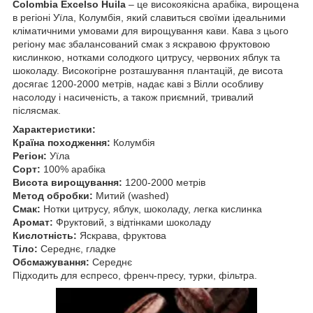
Colombia Excelso Huila
– це високоякісна арабіка, вирощена
в регіоні Уїла, Колумбія, який славиться своїми ідеальними
кліматичними умовами для вирощування кави. Кава з цього
регіону має збалансований смак з яскравою фруктовою
кислинкою, нотками солодкого цитрусу, червоних яблук та
шоколаду. Високогірне розташування плантацій, де висота
досягає 1200-2000 метрів, надає каві з Вілли особливу
насолоду і насиченість, а також приємний, тривалий
післясмак.
Характеристики:
Країна походження:
Колумбія
Регіон:
Уїла
Сорт:
100% арабіка
Висота вирощування:
1200-2000 метрів
Метод обробки:
Митий (washed)
Смак:
Нотки цитрусу, яблук, шоколаду, легка кислинка
Аромат:
Фруктовий, з відтінками шоколаду
Кислотність:
Яскрава, фруктова
Тіло:
Середнє, гладке
Обсмажування:
Середнє
Підходить для еспресо, френч-пресу, турки, фільтра.