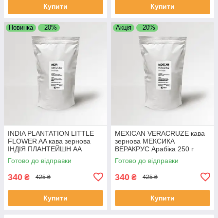
Купити
Купити
Новинка
–20%
Акція
–20%
INDIA PLANTATION LITTLE
MEXICAN VERACRUZE кава
FLOWER AA кава зернова
зернова МЕКСИКА
ІНДІЯ ПЛАНТЕЙШН АА
ВЕРАКРУС Арабіка 250 г
арабіка 250 г
Свіжообсмажена кава
Готово до відправки
Готово до відправки
Свіжообсмажена кава
Моносорт
Моносорт
340
340
₴
₴
425 ₴
425 ₴
Купити
Купити