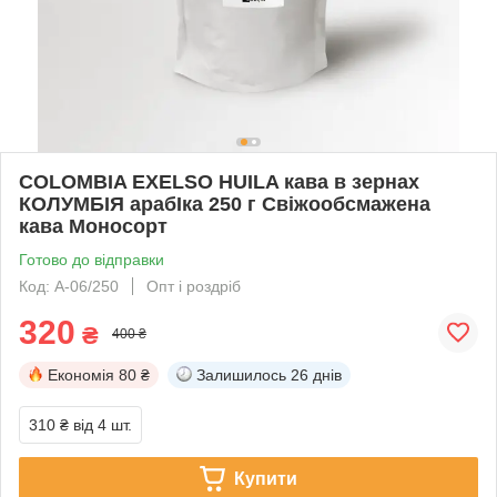
COLOMBIA EXELSO HUILA кава в зернах
КОЛУМБІЯ арабІка 250 г Свіжообсмажена
кава Моносорт
Готово до відправки
Код: А-06/250
Опт і роздріб
320
₴
400 ₴
Економія
80 ₴
Залишилось
26 днів
310 ₴
від 4 шт.
Купити