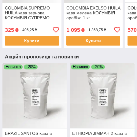
COLOMBIA SUPREMO
COLOMBIA EXELSO HUILA
COL
HUILA кава зернова
кава мелена КОЛУМБІЯ
кав
КОЛУМБІЯ СУПРЕМО
арабІка 1 кг
араб
арабіка 250 г
Свіжообсмажена кава
Свіж
Свіжообсмажена кава
Моносорт
Мон
325
1 095
570
₴
₴
406,25 ₴
1 368,75 ₴
Моносорт
Купити
Купити
Акційні пропозиції та новинки
Новинка
–20%
Новинка
–20%
BRAZIL SANTOS кава в
ETHIOPIA JIMMAH 2 кава в