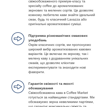
свіжообсмаженого преміум-класу та
specialty coffee до ароматизованих
зернових та мелених сортів. Це дозволяє
кожному любителю кави знайти ідеальний
смак, будь то класичний Lavazza або
оригінальні ароматизовані суміші.
Підтримка різноманітних смакових
уподобань
Окрім класичних сортів, ми пропонуємо
широкий вибір ароматизованих кавових
варіантів. Це включає як зернову, так і
мелену каву з додаванням унікальних
смаків, що дозволяє клієнтам
експериментувати та знаходити нові
фаворити.
Гарантія свіжості та якості
обсмажування
Свіжообсмажена кава в Coffee Market
готується за найвищими стандартами. Ми
обсмажуємо зерна невеликими партіями,
що гарантує максимальну свіжість та