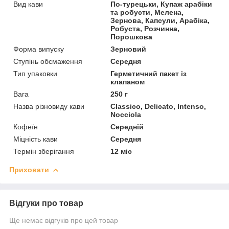
Вид кави
По-турецьки, Купаж арабіки
та робусти, Мелена,
Зернова, Капсули, Арабіка,
Робуста, Розчинна,
Порошкова
Форма випуску
Зерновий
Ступінь обсмаження
Середня
Тип упаковки
Герметичний пакет із
клапаном
Вага
250 г
Назва різновиду кави
Classico, Delicato, Intenso,
Nocciola
Кофеїн
Середній
Міцність кави
Середня
Термін зберігання
12 міс
Приховати
Відгуки про товар
Ще немає відгуків про цей товар