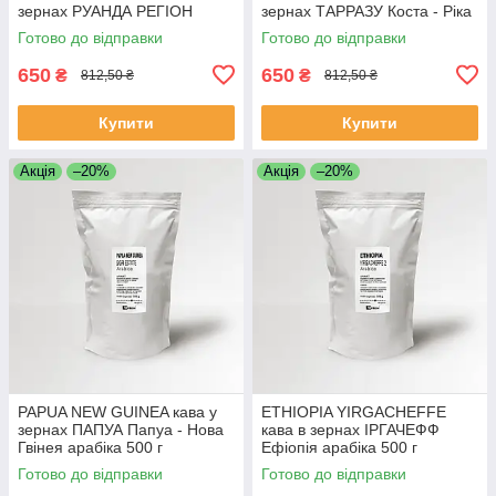
зернах РУАНДА РЕГІОН
зернах ТАРРАЗУ Коста - Ріка
Арабіка 500 г кава зернова
Арабіка 500 г кава зернова
Готово до відправки
Готово до відправки
Моносорт
Моносорт
650
650
₴
₴
812,50 ₴
812,50 ₴
Купити
Купити
Акція
–20%
Акція
–20%
PAPUA NEW GUINEA кава у
ETHIOPIA YIRGACHEFFE
зернах ПАПУА Папуа - Нова
кава в зернах ІРГАЧЕФФ
Гвінея арабіка 500 г
Ефіопія арабіка 500 г
Свіжообсмажена кава
Свіжообсмажена кава
Готово до відправки
Готово до відправки
Моносорт
Моносорт