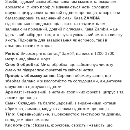
Замбії, відомий своїм збалансованим смаком та яскравим
ароматом. У його профілі відчуваються ноти солодких
фруктів, цитрусових та легкий відтінок прянощів, створюючи
багатошаровий та насичений смак. Кава
ZAMBIA
відрізняється середньою щільністю та гладким тілом,
залишаючи приємний, довгий післясмак. Кава Zambia – це
ідеальний вибір для тих, хто шукає унікальний смак та високу
якість. Підходить для заварювання як еспресо, так і в
альтернативних методах.
Регіон:
Високогірні плантації Замбії, на висоті 1200-1700
метрів над рівнем моря.
Спосіб обробки:
Мита обробка, що забезпечує чистоту
смаку та підкреслює фруктові та квіткові нотки.
Профіль обсмажування:
Середня обсмажування, що
зберігає баланс між кислотністю та солодощами, акцентуючи
фруктові та цитрусові відтінки.
Аромат:
Інтенсивний, з нотами тропічних фруктів, цитрусів та
легких прянощів.
Смак:
Складний та багатошаровий, з вираженими нотами
абрикоса, лимона, меду та легким відтінком прянощів.
Тіло:
Середньощільне, з шовковистою текстурою та довгим,
солодким післясмаком.
Кислотність:
Яскрава, фруктова, свіжість і жвавість, що