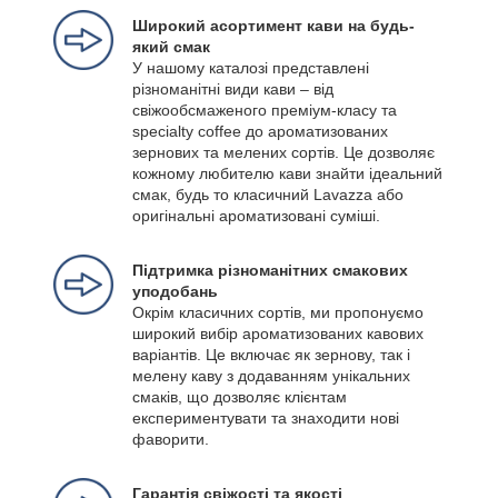
Широкий асортимент кави на будь-
який смак
У нашому каталозі представлені
різноманітні види кави – від
свіжообсмаженого преміум-класу та
specialty coffee до ароматизованих
зернових та мелених сортів. Це дозволяє
кожному любителю кави знайти ідеальний
смак, будь то класичний Lavazza або
оригінальні ароматизовані суміші.
Підтримка різноманітних смакових
уподобань
Окрім класичних сортів, ми пропонуємо
широкий вибір ароматизованих кавових
варіантів. Це включає як зернову, так і
мелену каву з додаванням унікальних
смаків, що дозволяє клієнтам
експериментувати та знаходити нові
фаворити.
Гарантія свіжості та якості