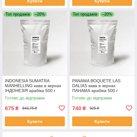
Купити
Купити
Топ продажів
–20%
Топ продажів
–20%
INDONESIA SUMATRA
PANAMA BOQUETE LAS
MANHELLING кава в зернах
DALIAS кава в зернах
ІНДОНЕЗІЯ арабіка 500 г
ПАНАМА арабіка 500 г
Свіжообсмажена кава
Свіжообсмажена кава
Готово до відправки
Готово до відправки
Моносорт
Моносорт
675
740
₴
₴
843,75 ₴
925 ₴
Купити
Купити