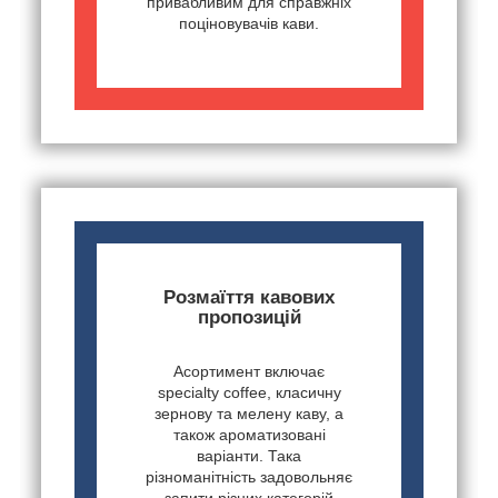
привабливим для справжніх
поціновувачів кави.
Розмаїття кавових
пропозицій
Асортимент включає
specialty coffee, класичну
зернову та мелену каву, а
також ароматизовані
варіанти. Така
різноманітність задовольняє
запити різних категорій