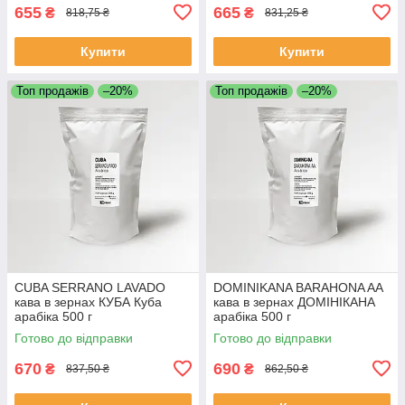
655
665
₴
₴
818,75 ₴
831,25 ₴
Купити
Купити
Топ продажів
–20%
Топ продажів
–20%
CUBA SERRANO LAVADO
DOMINIKANA BARAHONA AA
кава в зернах КУБА Куба
кава в зернах ДОМІНІКАНА
арабіка 500 г
арабіка 500 г
Свіжообсмажена кава
Свіжообсмажена кава
Готово до відправки
Готово до відправки
Моносорт
Моносорт
670
690
₴
₴
837,50 ₴
862,50 ₴