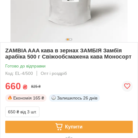
ZAMBIA AAA кава в зернах ЗАМБІЯ Замбія
арабіка 500 г Свіжообсмажена кава Моносорт
Готово до відправки
Код: EL-4/500
Опт і роздріб
660
₴
825 ₴
Економія
165 ₴
Залишилось
26 днів
650 ₴
від 3 шт.
Купити
або