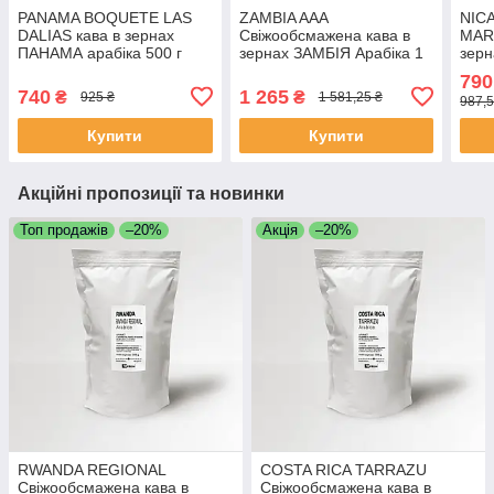
PANAMA BOQUETE LAS
ZAMBIA AAA
NIC
DALIAS кава в зернах
Свіжообсмажена кава в
MAR
ПАНАМА арабіка 500 г
зернах ЗАМБІЯ Арабіка 1
зер
Свіжообсмажена кава
кг
Ніка
790
Моносорт
Свіж
740
1 265
₴
₴
925 ₴
1 581,25 ₴
987,5
зерн
Купити
Купити
Акційні пропозиції та новинки
Топ продажів
–20%
Акція
–20%
RWANDA REGIONAL
COSTA RICA TARRAZU
Свіжообсмажена кава в
Свіжообсмажена кава в