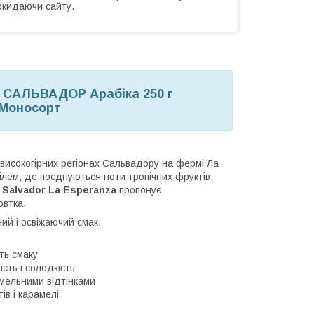
окидаючи сайту.
 САЛЬВАДОР Арабіка 250 г
 Моносорт
високогірних регіонах Сальвадору на фермі Ла
ілем, де поєднуються ноти тропічних фруктів,
,
Salvador La Esperanza
пропонує
овтка.
ий і освіжаючий смак.
ть смаку
сть і солодкість
рамельними відтінками
ів і карамелі