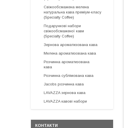
Свіжообсмажена мелена
натуральна кава преміум-класу
(Specialty Coffee)
Подарункові набори
свіжообсмаженої кави
(Specialty Coffee)
Зернова ароматизована кава
Мелена ароматизована кава
Розчинна ароматизована
кава
Розчинна сублімована кава
Jacobs розчинна кава
LAVAZZA зернова кава
LAVAZZA кавові набори
КОНТАКТИ