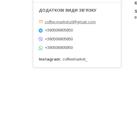
S
в
coffee.market.pl@gmail.com
+380506805850
+380506805850
+380506805850
Instagram
coffeemarket_