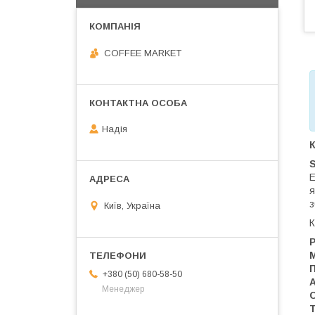
COFFEE MARKET
Надія
К
S
Е
я
з
Київ, Україна
К
Р
+380 (50) 680-58-50
Менеджер
Т