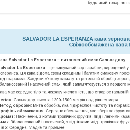
будь-який товар не п
SALVADOR LA ESPERANZA кава зернова
Свіжообсмажена кава
ава Salvador La Esperanza – витончений смак Сальвадору
alvador La Esperanza
– це вишуканий сорт арабіки, вирощений у 
сперанса. Ця кава відома своїм складним і багатим смаковим проф
гід і карамелі. Завдяки м'якому клімату та ретельній обробці зерен
балансований і насичений смак, який запам'ятовується з першого к
ава має середнє тіло та яскраву кислотність, що створює гармонійн
егіон
: Сальвадор, висота 1200-1500 метрів над рівнем моря
Метод обробки
: Мита обробка, яка підкреслює чистоту та яскравіс
Профіль обсмаження
: Середнє обсмаження, яке зберігає фруктові
Аромат
: Насичений, з нотами тропічних фруктів, ягід і легкими ка
Смак
: Збалансований і насичений, з відтінками ягід, тропічних фрукт
іло
: Середнє, гладке та приємне