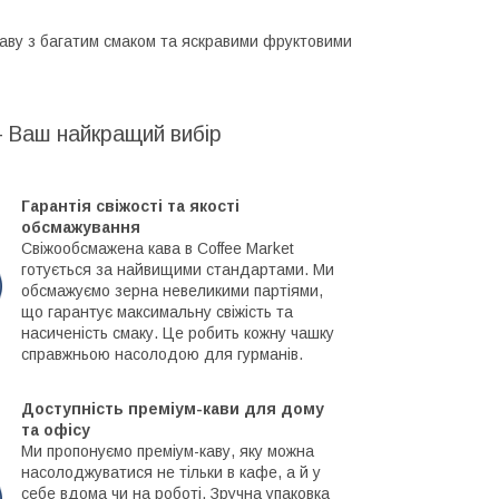
каву з багатим смаком та яскравими фруктовими
– Ваш найкращий вибір
Гарантія свіжості та якості
обсмажування
Свіжообсмажена кава в Coffee Market
готується за найвищими стандартами. Ми
обсмажуємо зерна невеликими партіями,
що гарантує максимальну свіжість та
насиченість смаку. Це робить кожну чашку
справжньою насолодою для гурманів.
Доступність преміум-кави для дому
та офісу
Ми пропонуємо преміум-каву, яку можна
насолоджуватися не тільки в кафе, а й у
себе вдома чи на роботі. Зручна упаковка