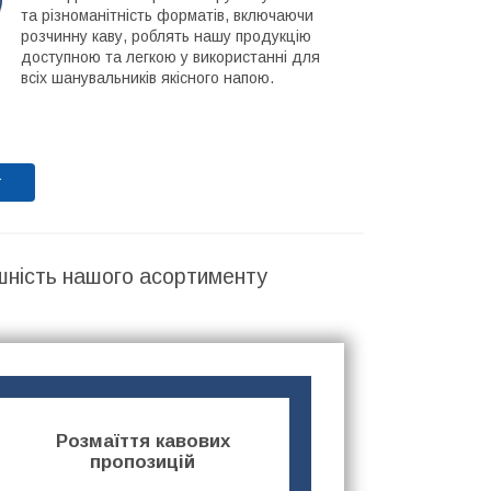
та різноманітність форматів, включаючи
розчинну каву, роблять нашу продукцію
доступною та легкою у використанні для
всіх шанувальників якісного напою.
т
шність нашого асортименту
Розмаїття кавових
пропозицій