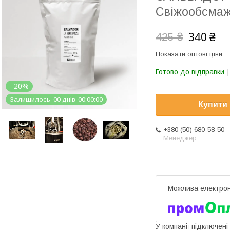
Свіжообсмаж
340 ₴
425 ₴
Показати оптові ціни
Готово до відправки
–20%
Залишилось
0
0
днів
0
0
0
0
0
0
Купити
+380 (50) 680-58-50
Менеджер
У компанії підключені