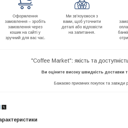
Оформлення
Ми зв'язуємося з
замовлення – зробіть
вами, щоб уточнити
замо
замовлення через
деталі або відповісти
опла
кошик на сайті у
на запитання.
банкі
зручний для вас час.
отри
"Coffee Market": якість та доступніс
Ви оціните високу швидкість доставки т
Бажаємо приємних покупок та завжди р
арактеристики