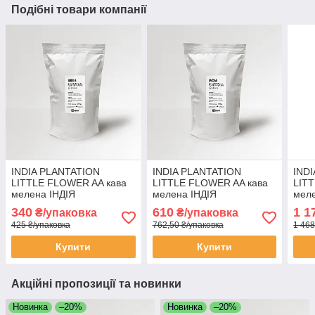
Подібні товари компанії
INDIA PLANTATION
INDIA PLANTATION
IND
LITTLE FLOWER AA кава
LITTLE FLOWER AA кава
LIT
мелена ІНДІЯ
мелена ІНДІЯ
меле
ПЛАНТЕЙШН АА арабіка
ПЛАНТЕЙШН АА арабіка
ПЛА
340
610
1 1
₴/упаковка
₴/упаковка
250 г Свіжообсмажена
500 г Свіжообсмажена
кг С
425 ₴/упаковка
762,50 ₴/упаковка
1 468
кава Моносорт
кава Моносорт
Мон
Купити
Купити
Акційні пропозиції та новинки
Новинка
–20%
Новинка
–20%