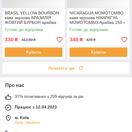
BRASIL YELLOW BOURBON
NICARAGUA MOMOTOMBO
кава зернова БРАЗИЛІЯ
кава зернова НІКАРАГУА
ЖОВТИЙ БУРБОН арабіка
МОМОТОМБО Арабіка 250 г
250 г Свіжообсмажена кава
Свіжообсмажена кава
Готово до відправки
Готово до відправки
Моносорт
Моносорт
330
340
₴
₴
412,50 ₴
425 ₴
Купити
Купити
Показати ще
Про нас
97% позитивних з 205 відгуків за рік
Працює з 12.04.2023
м. Київ
Київ, Україна