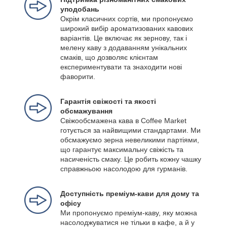
уподобань
Окрім класичних сортів, ми пропонуємо
широкий вибір ароматизованих кавових
варіантів. Це включає як зернову, так і
мелену каву з додаванням унікальних
смаків, що дозволяє клієнтам
експериментувати та знаходити нові
фаворити.
Гарантія свіжості та якості
обсмажування
Свіжообсмажена кава в Coffee Market
готується за найвищими стандартами. Ми
обсмажуємо зерна невеликими партіями,
що гарантує максимальну свіжість та
насиченість смаку. Це робить кожну чашку
справжньою насолодою для гурманів.
Доступність преміум-кави для дому та
офісу
Ми пропонуємо преміум-каву, яку можна
насолоджуватися не тільки в кафе, а й у