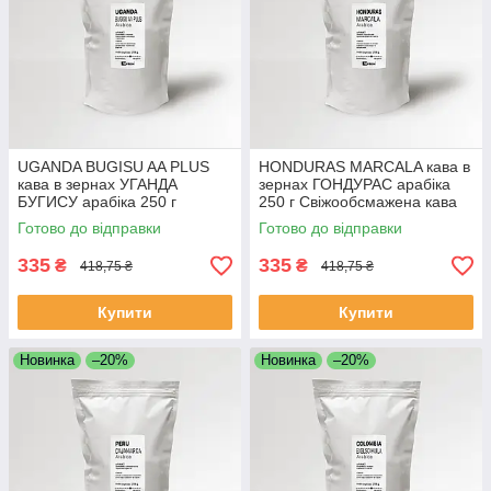
UGANDA BUGISU AA PLUS
HONDURAS MARCALA кава в
кава в зернах УГАНДА
зернах ГОНДУРАС арабіка
БУГИСУ арабіка 250 г
250 г Свіжообсмажена кава
Свіжообсмажена кава
зернова Моносорт
Готово до відправки
Готово до відправки
зернова Моносорт
335
335
₴
₴
418,75 ₴
418,75 ₴
Купити
Купити
Новинка
–20%
Новинка
–20%