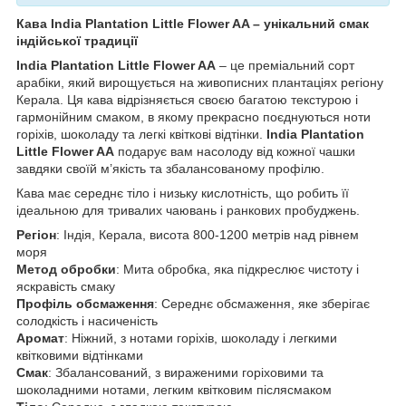
Кава India Plantation Little Flower AA – унікальний смак
індійської традиції
India Plantation Little Flower AA
– це преміальний сорт
арабіки, який вирощується на живописних плантаціях регіону
Керала. Ця кава відрізняється своєю багатою текстурою і
гармонійним смаком, в якому прекрасно поєднуються ноти
горіхів, шоколаду та легкі квіткові відтінки.
India Plantation
Little Flower AA
подарує вам насолоду від кожної чашки
завдяки своїй м’якість та збалансованому профілю.
Кава має середнє тіло і низьку кислотність, що робить її
ідеальною для тривалих чаювань і ранкових пробуджень.
Регіон
: Індія, Керала, висота 800-1200 метрів над рівнем
моря
Метод обробки
: Мита обробка, яка підкреслює чистоту і
яскравість смаку
Профіль обсмаження
: Середнє обсмаження, яке зберігає
солодкість і насиченість
Аромат
: Ніжний, з нотами горіхів, шоколаду і легкими
квітковими відтінками
Смак
: Збалансований, з вираженими горіховими та
шоколадними нотами, легким квітковим післясмаком