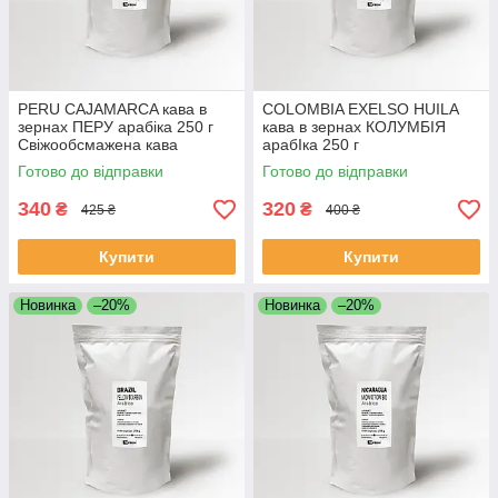
PERU CAJAMARCA кава в
COLOMBIA EXELSO HUILA
зернах ПЕРУ арабіка 250 г
кава в зернах КОЛУМБІЯ
Свіжообсмажена кава
арабІка 250 г
зернова Моносорт
Свіжообсмажена кава
Готово до відправки
Готово до відправки
Моносорт
340
320
₴
₴
425 ₴
400 ₴
Купити
Купити
Новинка
–20%
Новинка
–20%