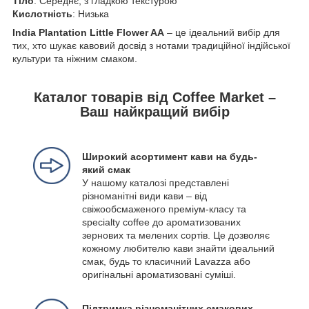
Тіло
: Середнє, з гладкою текстурою
Кислотність
: Низька
India Plantation Little Flower AA
– це ідеальний вибір для
тих, хто шукає кавовий досвід з нотами традиційної індійської
культури та ніжним смаком.
Каталог товарів від Coffee Market –
Ваш найкращий вибір
Широкий асортимент кави на будь-
який смак
У нашому каталозі представлені
різноманітні види кави – від
свіжообсмаженого преміум-класу та
specialty coffee до ароматизованих
зернових та мелених сортів. Це дозволяє
кожному любителю кави знайти ідеальний
смак, будь то класичний Lavazza або
оригінальні ароматизовані суміші.
Підтримка різноманітних смакових