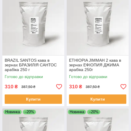
BRAZIL SANTOS кава в
ETHIOPIA JIMMAH 2 кава в
зернах БРАЗИЛІЯ САНТОС
зернах ЕФІОПИЯ ДЖИМА
арабіка 250 г
арабіка 250г
Свіжообсмажена кава
Свіжообсмажена кава
Готово до відправки
Готово до відправки
зернова Моносорт
зернова Моносорт
310
310
₴
₴
387,50 ₴
387,50 ₴
Купити
Купити
Новинка
–20%
Новинка
–20%