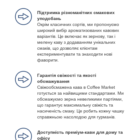
Підтримка різноманітних смакових
уподобань
Окрім класичних сортів, ми пропонуємо
широкий вибір ароматизованих кавових
варіантів. Це включає як зернову, так і
мелену каву з додаванням унікальних
смаків, що дозволяє клієнтам
експериментувати та знаходити нові
фаворити.
Гарантія свіжості та якості
обсмажування
Свіжообсмажена кава в Coffee Market
готується за найвищими стандартами. Ми
обсмажуємо зерна невеликими партіями,
що гарантує максимальну свіжість та
насиченість смаку. Це робить кожну чашку
справжньою насолодою для гурманів.
Доступність преміум-кави для дому та
офісу