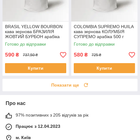
BRASIL YELLOW BOURBON
COLOMBIA SUPREMO HUILA
кава зернова БРАЗИЛІЯ
кава зернова КОЛУМБІЯ
ЖОВТИЙ БУРБОН арабіка
СУПРЕМО арабіка 500 г
500 г Свіжообсмажена кава
Свіжообсмажена кава
Готово до відправки
Готово до відправки
Моносорт
Моносорт
590
580
₴
₴
737,50 ₴
725 ₴
Купити
Купити
Показати ще
Про нас
97% позитивних з 205 відгуків за рік
Працює з 12.04.2023
м. Київ