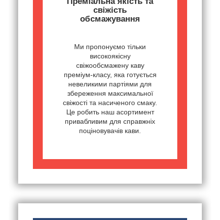
Преміальна якість та
свіжість
обсмажування
Ми пропонуємо тільки
високоякісну
свіжообсмажену каву
преміум-класу, яка готується
невеликими партіями для
збереження максимальної
свіжості та насиченого смаку.
Це робить наш асортимент
привабливим для справжніх
поціновувачів кави.