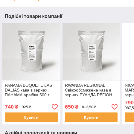
Подібні товари компанії
PANAMA BOQUETE LAS
RWANDA REGIONAL
NIC
DALIAS кава в зернах
Свіжообсмажена кава в
MAR
ПАНАМА арабіка 500 г
зернах РУАНДА РЕГІОН
зер
Свіжообсмажена кава
Арабіка 500 г кава
Ніка
790
Моносорт
зернова Моносорт
Свіж
740
650
₴
₴
925 ₴
812,50 ₴
987,5
зерн
Купити
Купити
Акційні пропозиції та новинки