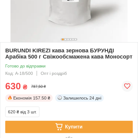
BURUNDI KIREZI кава зернова БУРУНДІ
Арабіка 500 г Свіжообсмажена кава Моносорт
Готово до відправки
Код: А-18/500
Опт і роздріб
630
₴
787,50 ₴
Економія
157.50 ₴
Залишилось
24 дні
620 ₴
від 3 шт.
Купити
або