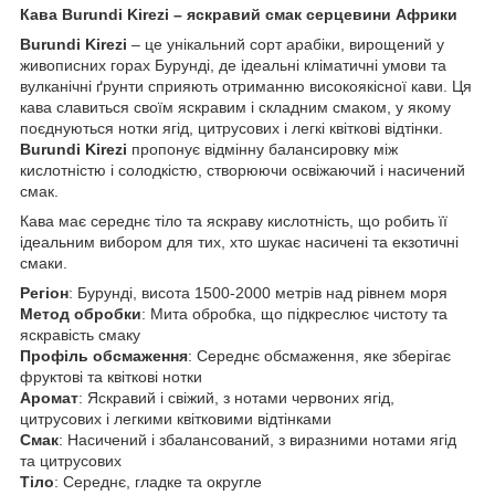
Кава Burundi Kirezi – яскравий смак серцевини Африки
Burundi Kirezi
– це унікальний сорт арабіки, вирощений у
живописних горах Бурунді, де ідеальні кліматичні умови та
вулканічні ґрунти сприяють отриманню високоякісної кави. Ця
кава славиться своїм яскравим і складним смаком, у якому
поєднуються нотки ягід, цитрусових і легкі квіткові відтінки.
Burundi Kirezi
пропонує відмінну балансировку між
кислотністю і солодкістю, створюючи освіжаючий і насичений
смак.
Кава має середнє тіло та яскраву кислотність, що робить її
ідеальним вибором для тих, хто шукає насичені та екзотичні
смаки.
Регіон
: Бурунді, висота 1500-2000 метрів над рівнем моря
Метод обробки
: Мита обробка, що підкреслює чистоту та
яскравість смаку
Профіль обсмаження
: Середнє обсмаження, яке зберігає
фруктові та квіткові нотки
Аромат
: Яскравий і свіжий, з нотами червоних ягід,
цитрусових і легкими квітковими відтінками
Смак
: Насичений і збалансований, з виразними нотами ягід
та цитрусових
Тіло
: Середнє, гладке та округле