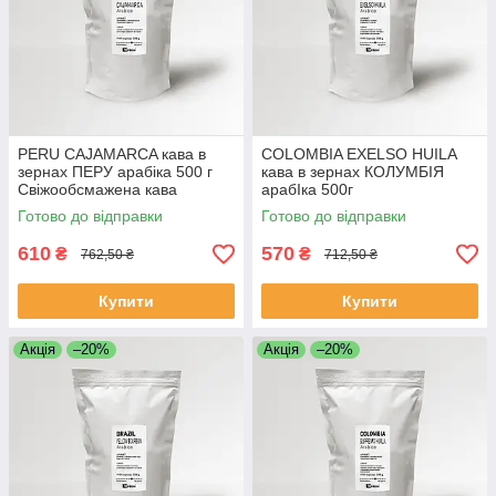
PERU CAJAMARCA кава в
COLOMBIA EXELSO HUILA
зернах ПЕРУ арабіка 500 г
кава в зернах КОЛУМБІЯ
Свіжообсмажена кава
арабІка 500г
зернова Моносорт
Свіжообсмажена кава
Готово до відправки
Готово до відправки
Моносорт
610
570
₴
₴
762,50 ₴
712,50 ₴
Купити
Купити
Акція
–20%
Акція
–20%