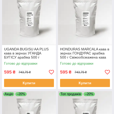
UGANDA BUGISU AA PLUS
HONDURAS MARCALA кава в
кава в зернах УГАНДА
зернах ГОНДУРАС арабіка
БУГІСУ арабіка 500 г
500 г Свіжообсмажена кава
Свіжообсмажена кава
зернова Моносорт
Готово до відправки
Готово до відправки
зернова Моносорт
595
595
₴
₴
743,75 ₴
743,75 ₴
Купити
Купити
Акція
–20%
Топ продажів
–20%