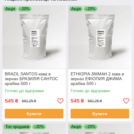
Акція
–20%
Акція
–20%
BRAZIL SANTOS кава в
ETHIOPIA JIMMAH 2 кава в
зернах БРАЗИЛІЯ САНТОС
зернах ЕФІОПИЯ ДЖИМА
арабіка 500 г
арабіка 500 г
Свіжообсмажена кава
Свіжообсмажена кава
Готово до відправки
Готово до відправки
зернова Моносорт
зернова Моносорт
545
545
₴
₴
681,25 ₴
681,25 ₴
Купити
Купити
Топ продажів
–20%
Акція
–20%