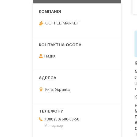
COFFEE MARKET
Надія
К
в
ш
т
Київ, Україна
К
Р
+380 (50) 680-58-50
Менеджер
Т