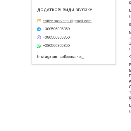
з
coffee.market.pl@gmail.com
К
+380506805850
+380506805850
в
ш
+380506805850
т
К
Instagram
coffeemarket_
Р
Т
з