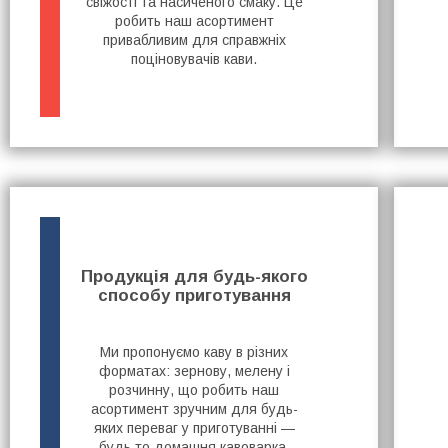
свіжості та насиченого смаку. Це
робить наш асортимент
привабливим для справжніх
поціновувачів кави.
Продукція для будь-якого
способу приготування
Ми пропонуємо каву в різних
форматах: зернову, мелену і
розчинну, що робить наш
асортимент зручним для будь-
яких переваг у приготуванні —
будь то домашня кавоварка,