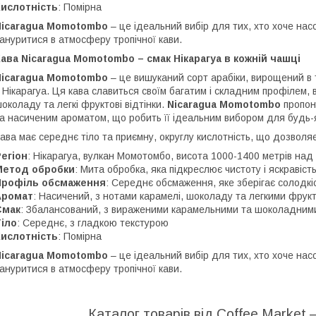
Кислотність
: Помірна
Nicaragua Momotombo
– це ідеальний вибір для тих, хто хоче нас
ануритися в атмосферу тропічної кави.
ава Nicaragua Momotombo – смак Нікарагуа в кожній чашці
Nicaragua Momotombo
– це вишуканий сорт арабіки, вирощений в 
 Нікарагуа. Ця кава славиться своїм багатим і складним профілем,
околаду та легкі фруктові відтінки.
Nicaragua Momotombo
пропон
а насиченим ароматом, що робить її ідеальним вибором для будь-
ава має середнє тіло та приємну, округлу кислотність, що дозволяє 
егіон
: Нікарагуа, вулкан Момотомбо, висота 1000-1400 метрів над
Метод обробки
: Мита обробка, яка підкреслює чистоту і яскравіст
Профіль обсмаження
: Середнє обсмаження, яке зберігає солодкіс
Аромат
: Насичений, з нотами карамелі, шоколаду та легкими фрук
Смак
: Збалансований, з вираженими карамельними та шоколадними
іло
: Середнє, з гладкою текстурою
Кислотність
: Помірна
Nicaragua Momotombo
– це ідеальний вибір для тих, хто хоче нас
ануритися в атмосферу тропічної кави.
Каталог товарів від Coffee Market 