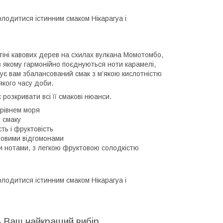
олодитися істинним смаком Нікарагуа і
тіні кавових дерев на схилах вулкана Момотомбо,
 в якому гармонійно поєднуються ноти карамелі,
ує вам збалансований смак з м’якою кислотністю
якого часу доби.
розкривати всі її смакові нюанси.
 рівнем моря
ь смаку
ть і фруктовість
товими відгомонами
 нотами, з легкою фруктовою солодкістю
олодитися істинним смаком Нікарагуа і
– Ваш найкращий вибір