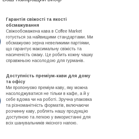
Гарантія свіжості та якості
обсмажування
Свіжообсмажена кава в Coffee Market
готується за найвищими стандартами. Ми
обсмажуємо зерна невеликими партіями,
що гарантує максимальну свіжість та
насиченість смаку. Це робить кожну чашку
справжньою насолодою для гурманів.
Доступність преміум-кави для дому
та офісу
Ми пропонуємо преміум-каву, яку можна
насолоджуватися не тільки в кафе, а й у
себе вдома чи на роботі. Зручна упаковка
та різноманітність форматів, включаючи
розчинну каву, роблять нашу продукцію
доступною та легкою у використанні для
всіх шанувальників якісного напою.