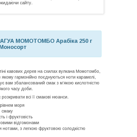
окидаючи сайту.
АГУА МОМОТОМБО Арабіка 250 г
 Моносорт
тіні кавових дерев на схилах вулкана Момотомбо,
 в якому гармонійно поєднуються ноти карамелі,
ує вам збалансований смак з м’якою кислотністю
якого часу доби.
розкривати всі її смакові нюанси.
 рівнем моря
ь смаку
ть і фруктовість
товими відгомонами
 нотами, з легкою фруктовою солодкістю