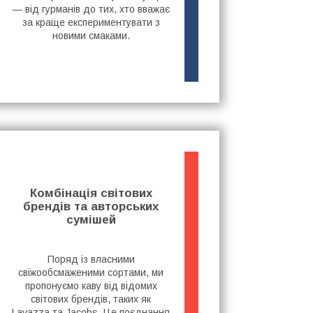
— від гурманів до тих, хто вважає
за краще експериментувати з
новими смаками.
Комбінація світових
брендів та авторських
сумішей
Поряд із власними
свіжообсмаженими сортами, ми
пропонуємо каву від відомих
світових брендів, таких як
Lavazza та Jacobs. Це поєднання