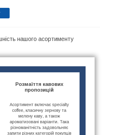
т
шність нашого асортименту
Розмаїття кавових
пропозицій
Асортимент включає specialty
coffee, класичну зернову та
мелену каву, а також
ароматизовані варіанти. Така
різноманітність задовольняє
запити різних категорій покупців