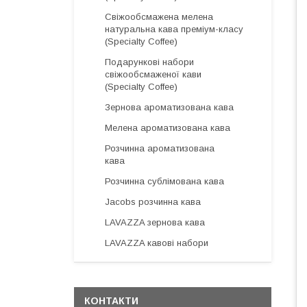
Свіжообсмажена мелена
натуральна кава преміум-класу
(Specialty Coffee)
Подарункові набори
свіжообсмаженої кави
(Specialty Coffee)
Зернова ароматизована кава
Мелена ароматизована кава
Розчинна ароматизована
кава
Розчинна сублімована кава
Jacobs розчинна кава
LAVAZZA зернова кава
LAVAZZA кавові набори
КОНТАКТИ