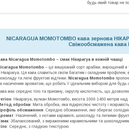
будь-який товар не п
NICARAGUA MOMOTOMBO кава зернова НІКАР
Свіжообсмажена кава
ава Nicaragua Momotombo – смак Нікарагуа в кожній чашці
Nicaragua Momotombo
– це вишуканий сорт арабіки, вирощений в 
 Нікарагуа. Ця кава славиться своїм багатим і складним профілем,
околаду та легкі фруктові відтінки.
Nicaragua Momotombo
пропон
а насиченим ароматом, що робить її ідеальним вибором для будь-
ава має середнє тіло та приємну, округлу кислотність, що дозволяє 
егіон
: Нікарагуа, вулкан Момотомбо, висота 1000-1400 метрів над
Метод обробки
: Мита обробка, яка підкреслює чистоту і яскравіст
Профіль обсмаження
: Середнє обсмаження, яке зберігає солодкіс
Аромат
: Насичений, з нотами карамелі, шоколаду та легкими фрук
Смак
: Збалансований, з вираженими карамельними та шоколадними
іло
: Середнє, з гладкою текстурою