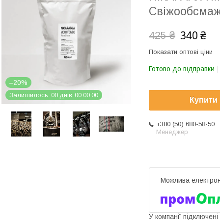
Свіжообсмаж
340 ₴
425 ₴
Показати оптові ціни
Готово до відправки
–20%
Залишилось
0
0
днів
0
0
0
0
0
0
Купити
+380 (50) 680-58-50
Менеджер
У компанії підключені