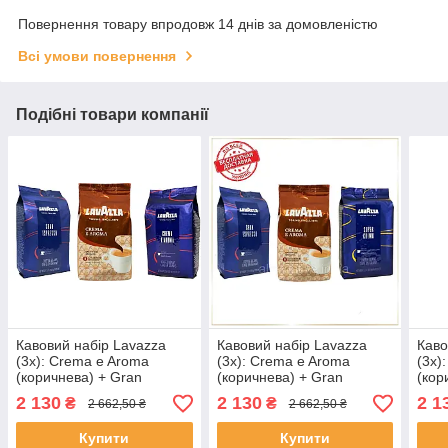
Повернення товару впродовж 14 днів за домовленістю
Всі умови повернення
Подібні товари компанії
Кавовий набір Lavazza
Кавовий набір Lavazza
Каво
(3х): Crema e Aroma
(3х): Crema e Aroma
(3х)
(коричнева) + Gran
(коричнева) + Gran
(кор
Espresso + Crema e Aroma
Espresso + Super Crema
Espr
2 130
2 130
2 1
₴
₴
2 662,50 ₴
2 662,50 ₴
(in blue) (No69)
Купити
Купити