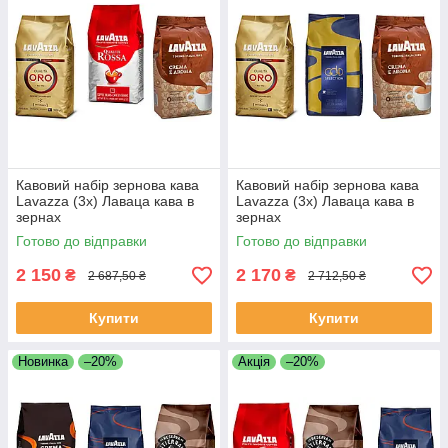
Кавовий набір зернова кава
Кавовий набір зернова кава
Lavazza (3х) Лаваца кава в
Lavazza (3х) Лаваца кава в
зернах
зернах
Готово до відправки
Готово до відправки
2 150
2 170
₴
₴
2 687,50 ₴
2 712,50 ₴
Купити
Купити
Новинка
–20%
Акція
–20%