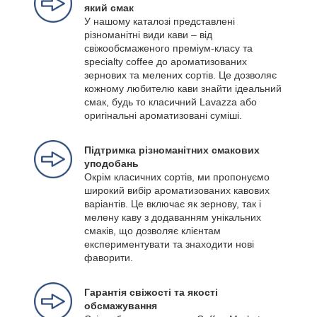
який смак
У нашому каталозі представлені
різноманітні види кави – від
свіжообсмаженого преміум-класу та
specialty coffee до ароматизованих
зернових та мелених сортів. Це дозволяє
кожному любителю кави знайти ідеальний
смак, будь то класичний Lavazza або
оригінальні ароматизовані суміші.
Підтримка різноманітних смакових
уподобань
Окрім класичних сортів, ми пропонуємо
широкий вибір ароматизованих кавових
варіантів. Це включає як зернову, так і
мелену каву з додаванням унікальних
смаків, що дозволяє клієнтам
експериментувати та знаходити нові
фаворити.
Гарантія свіжості та якості
обсмажування