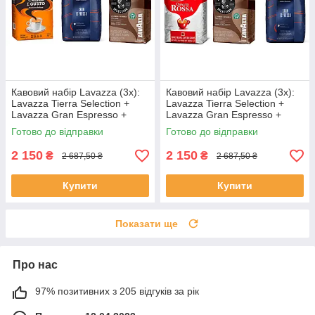
Кавовий набір Lavazza (3х):
Кавовий набір Lavazza (3х):
Lavazza Tierra Selection +
Lavazza Tierra Selection +
Lavazza Gran Espresso +
Lavazza Gran Espresso +
Lavazza Crema e Gusto
LavAzza Qualita Rossa
Готово до відправки
Готово до відправки
2 150
2 150
₴
₴
2 687,50 ₴
2 687,50 ₴
Купити
Купити
Показати ще
Про нас
97% позитивних з 205 відгуків за рік