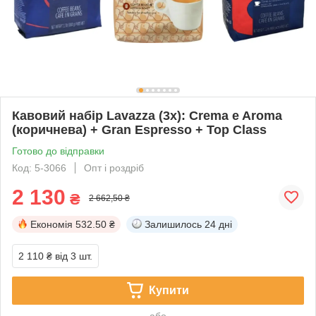
Кавовий набір Lavazza (3х): Crema e Aroma
(коричнева) + Gran Espresso + Top Class
Готово до відправки
Код: 5-3066
Опт і роздріб
2 130
₴
2 662,50 ₴
Економія
532.50 ₴
Залишилось
24 дні
2 110 ₴
від 3 шт.
Купити
або