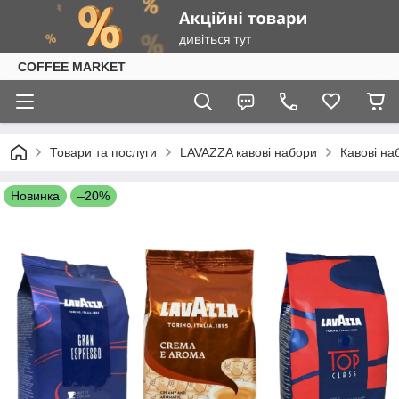
COFFEE MARKET
Товари та послуги
LAVAZZA кавові набори
Кавові на
Новинка
–20%