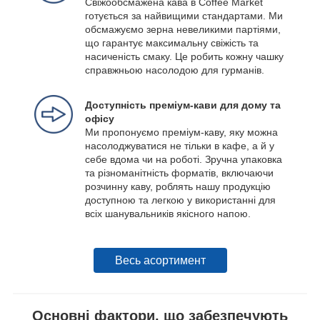
Свіжообсмажена кава в Coffee Market
готується за найвищими стандартами. Ми
обсмажуємо зерна невеликими партіями,
що гарантує максимальну свіжість та
насиченість смаку. Це робить кожну чашку
справжньою насолодою для гурманів.
Доступність преміум-кави для дому та
офісу
Ми пропонуємо преміум-каву, яку можна
насолоджуватися не тільки в кафе, а й у
себе вдома чи на роботі. Зручна упаковка
та різноманітність форматів, включаючи
розчинну каву, роблять нашу продукцію
доступною та легкою у використанні для
всіх шанувальників якісного напою.
Весь асортимент
Основні фактори, що забезпечують