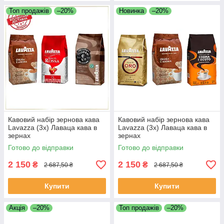
Топ продажів
–20%
Новинка
–20%
Кавовий набір зернова кава
Кавовий набір зернова кава
Lavazza (3х) Лаваца кава в
Lavazza (3х) Лаваца кава в
зернах
зернах
Готово до відправки
Готово до відправки
2 150
2 150
₴
₴
2 687,50 ₴
2 687,50 ₴
Купити
Купити
Акція
–20%
Топ продажів
–20%