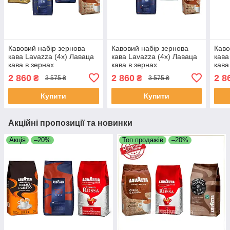
Кавовий набір зернова
Кавовий набір зернова
Каво
кава Lavazza (4х) Лаваца
кава Lavazza (4х) Лаваца
кава
кава в зернах
кава в зернах
кава
2 860
2 860
2 8
₴
₴
3 575 ₴
3 575 ₴
Купити
Купити
Акційні пропозиції та новинки
Акція
–20%
Топ продажів
–20%