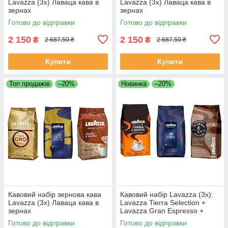
Lavazza (3х) Лаваца кава в
Lavazza (3х) Лаваца кава в
зернах
зернах
Готово до відправки
Готово до відправки
2 150
2 150
₴
₴
2 687,50 ₴
2 687,50 ₴
Купити
Купити
Топ продажів
–20%
Новинка
–20%
Кавовий набір зернова кава
Кавовий набір Lavazza (3х):
Lavazza (3х) Лаваца кава в
Lavazza Tierra Selection +
зернах
Lavazza Gran Espresso +
Lavazza Crema e Gusto
Готово до відправки
Готово до відправки