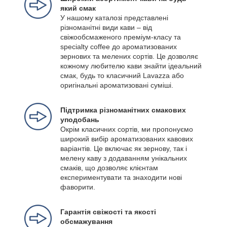
який смак
У нашому каталозі представлені
різноманітні види кави – від
свіжообсмаженого преміум-класу та
specialty coffee до ароматизованих
зернових та мелених сортів. Це дозволяє
кожному любителю кави знайти ідеальний
смак, будь то класичний Lavazza або
оригінальні ароматизовані суміші.
Підтримка різноманітних смакових
уподобань
Окрім класичних сортів, ми пропонуємо
широкий вибір ароматизованих кавових
варіантів. Це включає як зернову, так і
мелену каву з додаванням унікальних
смаків, що дозволяє клієнтам
експериментувати та знаходити нові
фаворити.
Гарантія свіжості та якості
обсмажування