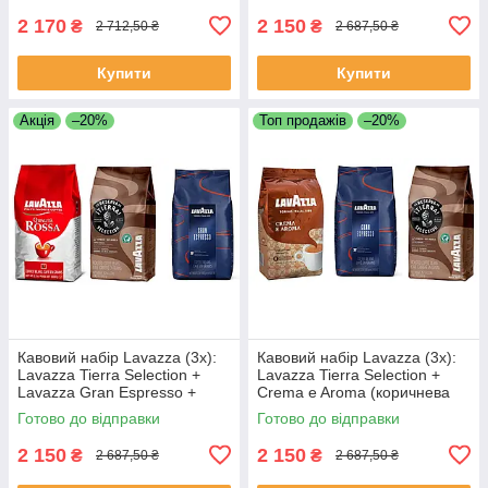
2 170
2 150
₴
₴
2 712,50 ₴
2 687,50 ₴
Купити
Купити
Акція
–20%
Топ продажів
–20%
Кавовий набір Lavazza (3х):
Кавовий набір Lavazza (3х):
Lavazza Tierra Selection +
Lavazza Tierra Selection +
Lavazza Gran Espresso +
Crema e Aroma (коричнева
LavAzza Qualita Rossa
пачка) + Gran Espresso
Готово до відправки
Готово до відправки
2 150
2 150
₴
₴
2 687,50 ₴
2 687,50 ₴