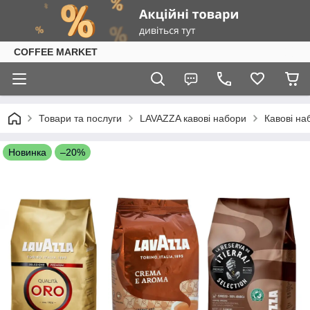
COFFEE MARKET
Товари та послуги
LAVAZZA кавові набори
Кавові на
Новинка
–20%