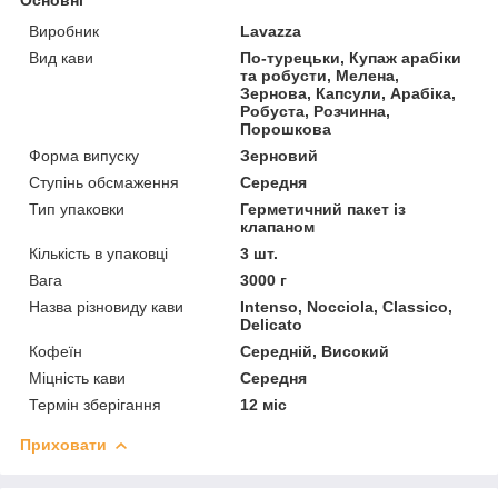
Виробник
Lavazza
Вид кави
По-турецьки, Купаж арабіки
та робусти, Мелена,
Зернова, Капсули, Арабіка,
Робуста, Розчинна,
Порошкова
Форма випуску
Зерновий
Ступінь обсмаження
Середня
Тип упаковки
Герметичний пакет із
клапаном
Кількість в упаковці
3 шт.
Вага
3000 г
Назва різновиду кави
Intenso, Nocciola, Classico,
Delicato
Кофеїн
Середній, Високий
Міцність кави
Середня
Термін зберігання
12 міс
Приховати