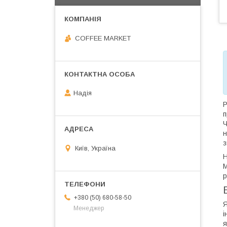
COFFEE MARKET
Надія
Р
п
Ч
н
з
Київ, Україна
Н
М
р
+380 (50) 680-58-50
Я
Менеджер
і
я