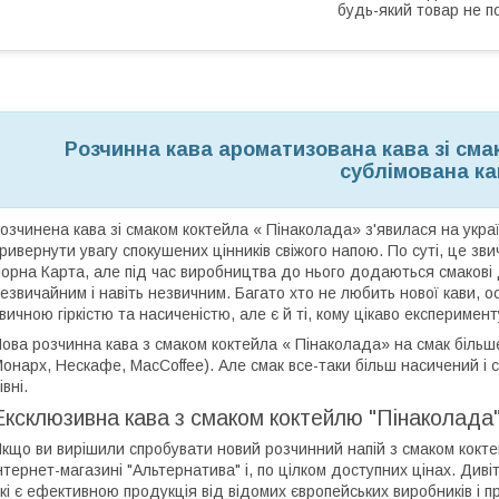
будь-який товар не п
Розчинна кава ароматизована кава зі сма
сублімована ка
озчинена кава зі смаком коктейла « Пінаколада» з'явилася на укра
ривернути увагу спокушених цінників свіжого напою. По суті, це зв
орна Карта, але під час виробництва до нього додаються смакові 
езвичайним і навіть незвичним. Багато хто не любить нової кави, о
вичною гіркістю та насиченістю, але є й ті, кому цікаво експеримент
ова розчинна кава з смаком коктейла « Пінаколада» на смак більше 
онарх, Нескафе, MacCoffee). Але смак все-таки більш насичений і с
івні.
Ексклюзивна кава з смаком коктейлю "Пінаколада"
кщо ви вирішили спробувати новий розчинний напій з смаком кокте
нтернет-магазині "Альтернатива" і, по цілком доступних цінах. Див
кі є ефективною продукція від відомих європейських виробників і пр