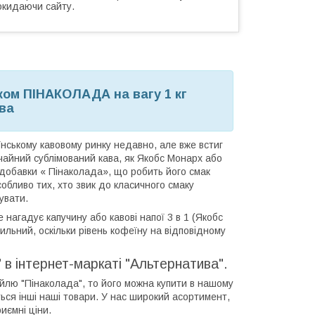
окидаючи сайту.
ком ПІНАКОЛАДА на вагу 1 кг
ва
їнському кавовому ринку недавно, але вже встиг
ичайний сублімований кава, як Якобс Монарх або
добавки « Пінаколада», що робить його смак
собливо тих, хто звик до класичного смаку
увати.
нагадує капучину або кавові напої 3 в 1 (Якобс
ильний, оскільки рівень кофеїну на відповідному
 в інтернет-маркаті "Альтернатива".
йлю "Пінаколада", то його можна купити в нашому
іться інші наші товари. У нас широкий асортимент,
иємні ціни.