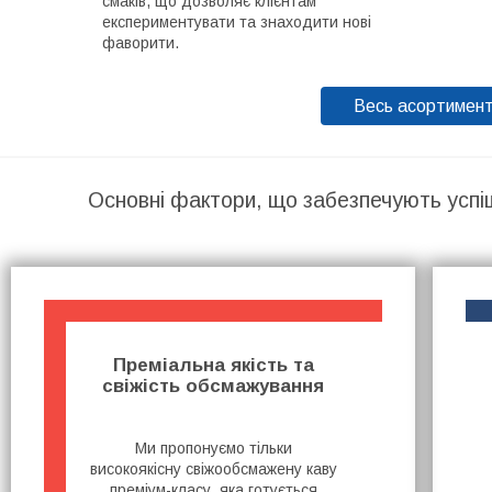
смаків, що дозволяє клієнтам
експериментувати та знаходити нові
фаворити.
Весь асортимен
Основні фактори, що забезпечують успі
Преміальна якість та
свіжість обсмажування
Ми пропонуємо тільки
високоякісну свіжообсмажену каву
преміум-класу, яка готується