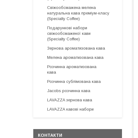
Свіжообсмажена мелена
натуральна кава преміум-класу
(Specialty Coffee)
Подарункові набори
свіжообсмаженої кави
(Specialty Coffee)
Зернова ароматизована кава
Мелена ароматизована кава
Розчинна ароматизована
кава
Розчинна сублімована кава
Jacobs розчинна кава
LAVAZZA зернова кава
LAVAZZA кавові набори
КОНТАКТИ