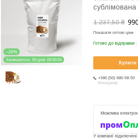
сублімована
990
1 237,50 ₴
Показати оптові ціни
Готово до відправки
–20%
Залишилось
0
0
днів
0
0
0
0
0
0
Купити
+380 (50) 680-58-50
Менеджер
У компанії підключені