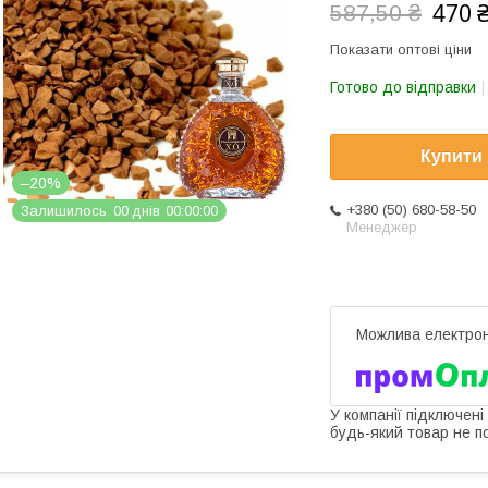
470 
587,50 ₴
Показати оптові ціни
Готово до відправки
Купити
–20%
+380 (50) 680-58-50
Залишилось
0
0
днів
0
0
0
0
0
0
Менеджер
У компанії підключені
будь-який товар не п