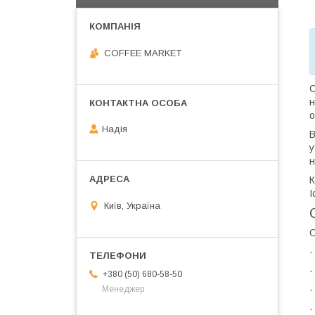
COFFEE MARKET
С
н
о
Надія
В
у
н
К
І
Київ, Україна
О
·
·
+380 (50) 680-58-50
·
Менеджер
·