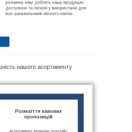
розчинну каву, роблять нашу продукцію
доступною та легкою у використанні для
всіх шанувальників якісного напою.
т
шність нашого асортименту
Розмаїття кавових
пропозицій
Асортимент включає specialty