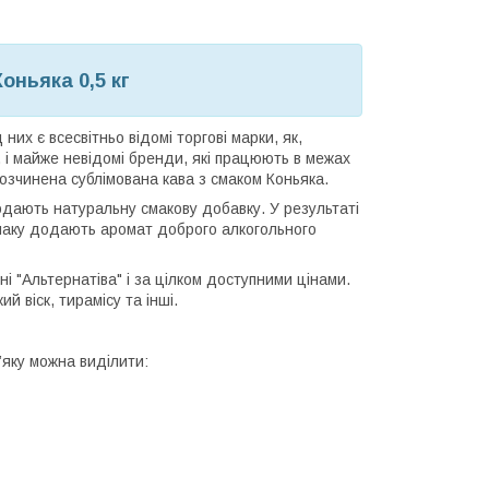
оньяка 0,5 кг
них є всесвітньо відомі торгові марки, як,
 і майже невідомі бренди, які працюють в межах
 розчинена сублімована кава з смаком Коньяка.
одають натуральну смакову добавку. У результаті
смаку додають аромат доброго алкогольного
і "Альтернатіва" і за цілком доступними цінами.
й віск, тирамісу та інші.
’яку можна виділити: