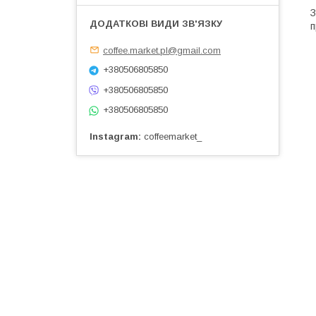
З
п
coffee.market.pl@gmail.com
+380506805850
+380506805850
+380506805850
Instagram
coffeemarket_