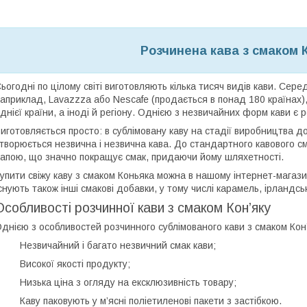
Розчинена кава з смаком К
ьогодні по цілому світі виготовляють кілька тисяч видів кави. Серед 
априклад, Lavazzza або Nescafe (продається в понад 180 країнах),
днієї країни, а іноді й регіону. Однією з незвичайних форм кави є
иготовляється просто: в сублімовану каву на стадії виробництва д
творюється незвична і незвична кава. До стандартного кавового 
апою, що значно покращує смак, придаючи йому шляхетності.
упити свіжу каву з смаком Коньяка можна в нашому інтернет-магазин
снують також інші смакові добавки, у тому числі карамель, ірландськи
Особливості розчинної кави з смаком Кон’яку
днією з особливостей розчинного сублімованого кави з смаком Кон
 Незвичайний і багато незвичний смак кави;
 Високої якості продукту;
 Низька ціна з огляду на ексклюзивність товару;
 Каву паковують у м’ясні поліетиленові пакети з застібкою.