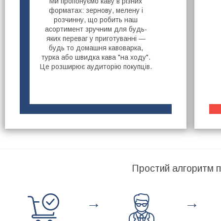
Ми пропонуємо каву в різних
форматах: зернову, мелену і
розчинну, що робить наш
асортимент зручним для будь-
яких переваг у приготуванні —
будь то домашня кавоварка,
турка або швидка кава "на ходу".
Це розширює аудиторію покупців.
Простий алгоритм п
→
→