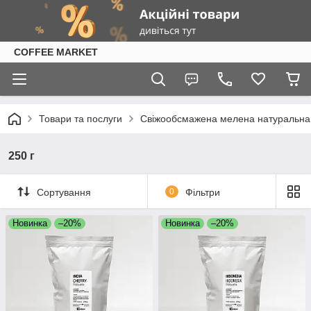
COFFEE MARKET
Товари та послуги
Свіжообсмажена мелена натуральна к
250 г
Сортування
0
Фільтри
Новинка
–20%
Новинка
–20%