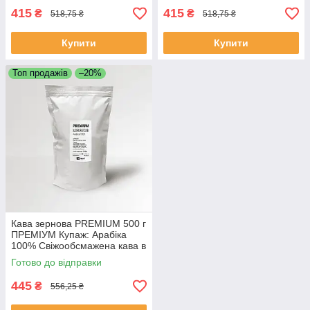
415
415
₴
₴
518,75 ₴
518,75 ₴
Купити
Купити
Топ продажів
–20%
Кава зернова PREMIUM 500 г
ПРЕМІУМ Купаж: Арабіка
100% Свіжообсмажена кава в
зернах
Готово до відправки
445
₴
556,25 ₴