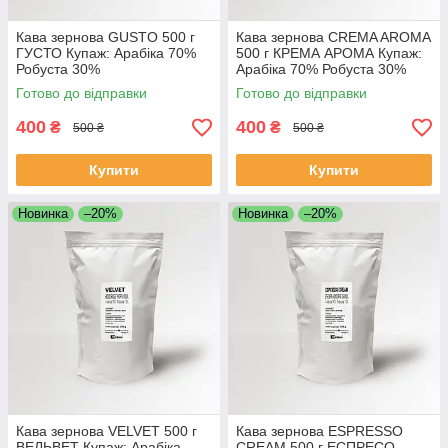
Кава зернова GUSTO 500 г
Кава зернова CREMA AROMA
ГУСТО Купаж: Арабіка 70%
500 г КРЕМА АРОМА Купаж:
Робуста 30%
Арабіка 70% Робуста 30%
Свіжообсмажена кава в
Свіжообсмажена кава в
Готово до відправки
Готово до відправки
зернах
зернах
400
400
₴
₴
500 ₴
500 ₴
Купити
Купити
Новинка
–20%
Новинка
–20%
Кава зернова VELVET 500 г
Кава зернова ESPRESSO
ВЕЛЬВЕТ Купаж: Арабіка
CREAM 500 г ЕСПРЕСО