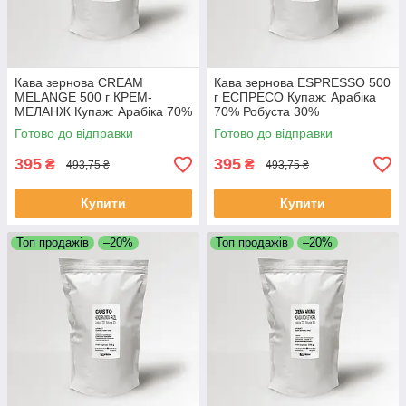
Кава зернова CREAM
Кава зернова ESPRESSO 500
MELANGE 500 г КРЕМ-
г ЕСПРЕСО Купаж: Арабіка
МЕЛАНЖ Купаж: Арабіка 70%
70% Робуста 30%
Робуста 30%
Свіжообсмажена кава в
Готово до відправки
Готово до відправки
Свіжообсмажена кава в
зернах
зернах
395
395
₴
₴
493,75 ₴
493,75 ₴
Купити
Купити
Топ продажів
–20%
Топ продажів
–20%