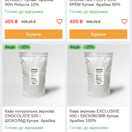
90% Робуста 10%
КРЕМ Купаж: Арабіка 90%
Свіжообсмажена кава в
Робуста 10%
Готово до відправки
Готово до відправки
зернах
Свіжообсмажена кава в
зернах
405
405
₴
₴
506,25 ₴
506,25 ₴
Купити
Купити
Акція
–20%
Акція
–20%
Кава натуральна зернова
Кава зернова EXCLUSIVE
CHOCOLATE 500 г
500 г ЕКСКЛЮЗИВ Купаж:
ШОКОЛАД Купаж: Арабіка
Арабіка 100%
100% Свіжообсмажена кава в
Свіжообсмажена кава в
Готово до відправки
Готово до відправки
зернах
зернах